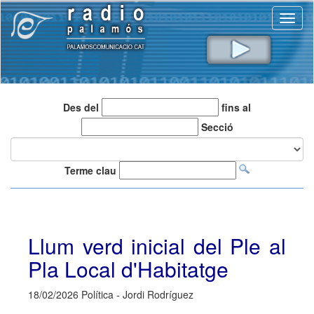
Toggl
naviga
Des del
fins al
Secció
Terme clau
Llum verd inicial del Ple al
Pla Local d'Habitatge
18/02/2026 Política - Jordi Rodríguez