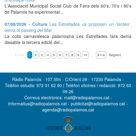
L'Associació Municipal Social Club de Fans dels 60's, 70's i 80's
de Palamós ha experimentat...
07/08/2026 - Cultura
Les Estrellades us proposen un 'tardeo',
demà al passeig del Mar
La colla carnavalesca palamosina Les Estrellades farà demà
dissabte la tercera edició del...
Enrere
1
2
3
4
5
6
7
8
9
10
9114
Següent
…
Ràdio Palamós - 107.5fm - C/Orient 28 - 17230 Palamós -
Telèfon estudis: 972 31 62 90 | Telèfon oficines i redacció: 972 60
09 26
Correus electrònics: mail@radiopalamos.cat -
informatius@radiopalamos.cat - publicitat@radiopalamos.cat -
agenda@radiopalamos.cat