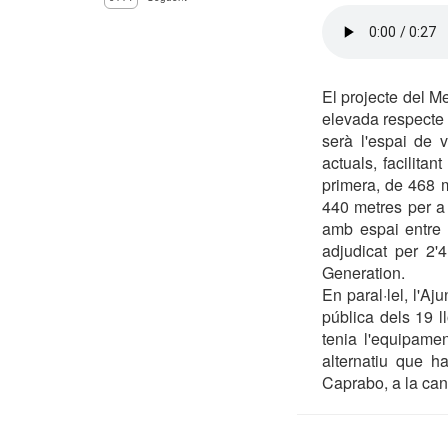
El projecte del M
elevada respecte 
serà l'espai de 
actuals, facilitan
primera, de 468 
440 metres per a
amb espai entre p
adjudicat per 2'
Generation.
En paral·lel, l'A
pública dels 19 
tenia l'equipamen
alternatiu que h
Caprabo, a la ca