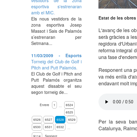
vestidors de la zona
esportiva s'estrenaran
amb el MIC.
Estat de les obres
Els nous vestidors de la
zona esportiva Josep
L'avanç de les ob
Massot i Sais de Palamós
serà gràcies a les
s’estrenaran per
Setmana...
regidora d'Urban
reforma integral d
11/03/2009 - Esports
una fase d'enderro
Torneig del Club de Golf i
Pitch and Putt Palamós.
Responent una pre
El Club de Golf i Pitch and
va més enllà d'aix
Putt Palamós organitza
endavant molt imp
aquest dissabte el seu
segon torneig de...
Enrere
1
6524
…
6525
6526
6527
6528
6529
Per la seva band
6530
6531
6532
Catalunya, Raimon
…
9114
Següent