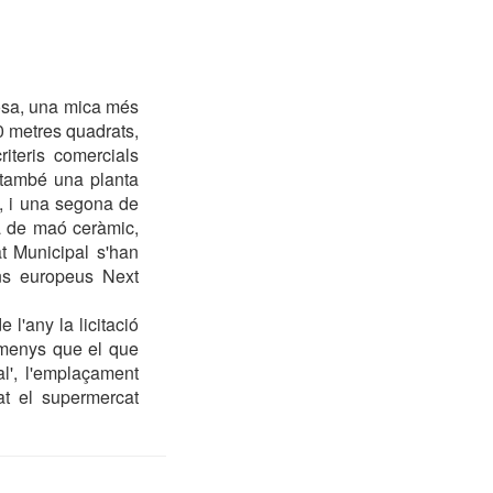
nosa, una mica més
0 metres quadrats,
iteris comercials
rà també una planta
, i una segona de
à de maó ceràmic,
at Municipal s'han
ons europeus Next
l'any la licitació
 menys que el que
al', l'emplaçament
at el supermercat