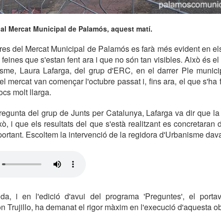
 al Mercat Municipal de Palamós, aquest matí.
res del Mercat Municipal de Palamós es farà més evident en el
 feines que s'estan fent ara i que no són tan visibles. Això és el
isme, Laura Lafarga, del grup d'ERC, en el darrer Ple munici
el mercat van començar l'octubre passat i, fins ara, el que s'ha
cs molt llarga.
gunta del grup de Junts per Catalunya, Lafarga va dir que la f
ò, i que els resultats del que s'està realitzant es concretaran 
ortant. Escoltem la intervenció de la regidora d'Urbanisme dava
a, i en l'edició d'avui del programa 'Preguntes', el port
 Trujillo, ha demanat el rigor màxim en l'execució d'aquesta ob