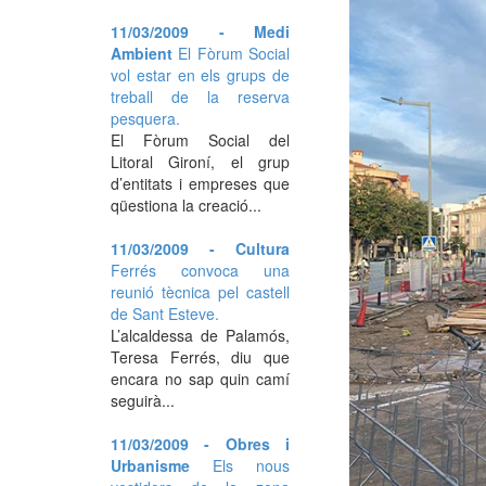
11/03/2009 - Medi
Ambient
El Fòrum Social
vol estar en els grups de
treball de la reserva
pesquera.
El Fòrum Social del
Litoral Gironí, el grup
d’entitats i empreses que
qüestiona la creació...
11/03/2009 - Cultura
Ferrés convoca una
reunió tècnica pel castell
de Sant Esteve.
L’alcaldessa de Palamós,
Teresa Ferrés, diu que
encara no sap quin camí
seguirà...
11/03/2009 - Obres i
Urbanisme
Els nous