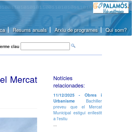
ca
Resums anuals
Arxiu de programes
Qui som?
erme clau
el Mercat
Notícies
relacionades:
11/12/2025 - Obres i
Urbanisme
Bachiller
preveu que el Mercat
Municipal estigui enllestit
a l'estiu
...