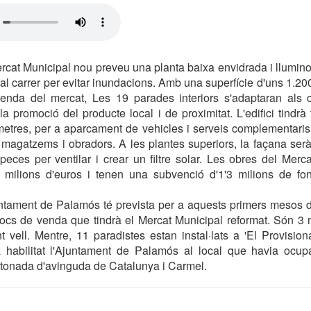
ercat Municipal nou preveu una planta baixa envidrada i llumi
al carrer per evitar inundacions. Amb una superfície d'uns 1.20
venda del mercat, Les 19 parades interiors s'adaptaran als cr
t la promoció del producte local i de proximitat. L'edifici tind
metres, per a aparcament de vehicles i serveis complementaris
 magatzems i obradors. A les plantes superiors, la façana ser
eces per ventilar i crear un filtre solar. Les obres del Merc
4 milions d'euros i tenen una subvenció d'1'3 milions de f
juntament de Palamós té prevista per a aquests primers mesos de 
llocs de venda que tindrà el Mercat Municipal reformat. Són 3
t vell. Mentre, 11 paradistes estan instal·lats a 'El Provision
a habilitat l'Ajuntament de Palamós al local que havia ocup
ntonada d'avinguda de Catalunya i Carmel.