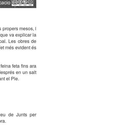
s propers mesos, i
 que va explicar la
pal. Les obres de
 fet més evident és
eina feta fins ara
després en un salt
nt el Ple.
aveu de Junts per
ra.