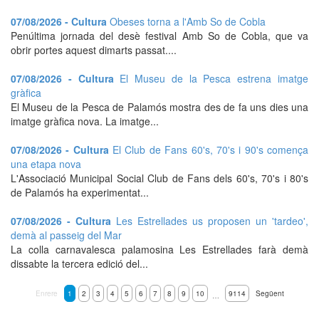
07/08/2026 - Cultura
Obeses torna a l'Amb So de Cobla
Penúltima jornada del desè festival Amb So de Cobla, que va
obrir portes aquest dimarts passat....
07/08/2026 - Cultura
El Museu de la Pesca estrena imatge
gràfica
El Museu de la Pesca de Palamós mostra des de fa uns dies una
imatge gràfica nova. La imatge...
07/08/2026 - Cultura
El Club de Fans 60's, 70's i 90's comença
una etapa nova
L'Associació Municipal Social Club de Fans dels 60's, 70's i 80's
de Palamós ha experimentat...
07/08/2026 - Cultura
Les Estrellades us proposen un 'tardeo',
demà al passeig del Mar
La colla carnavalesca palamosina Les Estrellades farà demà
dissabte la tercera edició del...
Enrere
1
2
3
4
5
6
7
8
9
10
9114
Següent
…