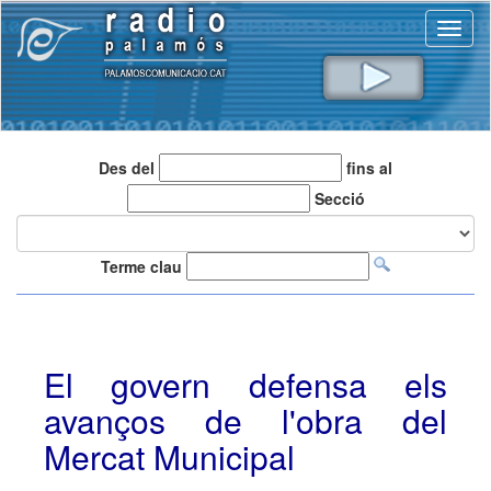
Toggl
naviga
Des del
fins al
Secció
Terme clau
El govern defensa els
avanços de l'obra del
Mercat Municipal