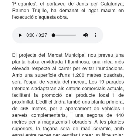
'Preguntes', el portaveu de Junts per Catalunya,
Raimon Trujillo, ha demanat el rigor màxim en
l'execució d'aquesta obra.
El projecte del Mercat Municipal nou preveu una
planta baixa envidrada i lluminosa, una mica més
elevada respecte al carrer per evitar inundacions.
Amb una superfície d'uns 1.200 metres quadrats,
serà l'espai de venda del mercat, Les 19 parades
interiors s'adaptaran als criteris comercials actuals,
facilitant la promoció del producte local i de
proximitat. L'edifici tindrà també una planta primera,
de 468 metres, per a aparcament de vehicles i
serveis complementaris, i una segona de 440
metres per a magatzems i obradors. A les plantes
superiors, la façana serà de maó ceràmic, amb
espai entre peces per ventilar i crear un filtre solar.