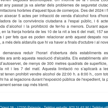
t any passat ja va alertar dels problemes de seguretat ciut
imitacions horàries d'aquest tipus de comerços. Des del 2024 i fi
n aixecar 5 actes per infracció de venda d'alcohol fora d'horari
ladora de la convivència ciutadana a l'espai públic, i 6 acte
da d’alcohol i la prohibició de fer-ho a menors. Durant aque
 en la franja horària de les 10 de la nit a les 6 del matí, 157 s
lls i per fets que es poden relacionar amb aquest despatx noc
 a més dels aldarulls que hi va haver a finals d'octubre i al no
al demanava reduir l'horari d'obertura dels establiments e
tès ara amb aquesta resolució d'alcaldia. Els establiments al
 d’autoservei, de menys de 300 metres quadrats de superfície,
la nit i les 7 del matí. Aquesta limitació no s’aplicarà a le
at tenen prohibit vendre alcohol de 22:00 h. a 8:00 h., com tot
hi ha al·legacions durant l'exposició pública de l'expedient, la
vament sense cap més tràmit.
rient 28 - 17230 Palamós - Telèfon estudis: 972 31 62 90 | Telèfon ofi