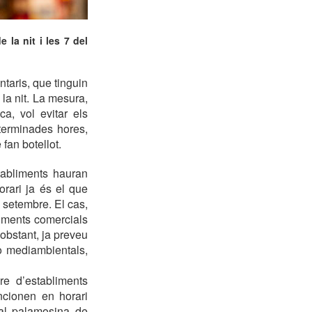
la nit i les 7 del
taris, que tinguin
la nit. La mesura,
ca, vol evitar els
terminades hores,
fan botellot.
tabliments hauran
orari ja és el que
 setembre. El cas,
liments comercials
 obstant, ja preveu
o mediambientals,
e d’establiments
ncionen en horari
cal palamosina de