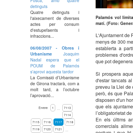
Fosca, amb quatre
detinguts
Quatre detinguts i
Palamós vol limita
l'aixecament de diverses
matí. (Foto: Gener
actes per consum
d'estupefaents i
L'Ajuntament de P
infraccions...
menys de 300 metre
06/08/2007 - Obres i
establerta a part
Urbanisme
Joaquim
problemes d'ordr
Nadal espera que el
que pot degenerar 
POUM de Palamós
s'aprovi aquesta tardor
Si prospera aque
La Comissió d’Urbanisme
d'estar tancats al
de Girona tractarà, com a
preveu la Llei de 
molt tard, a l’octubre
però, és que Pala
l’aprovació...
disposen d'un hora
que els ajuntame
Enrere
1
7113
…
l’obligatorietat d
7114
En els últims a
7115
7116
7117
7118
comercials alime
7119
7120
7121
…
nocturn i que hi