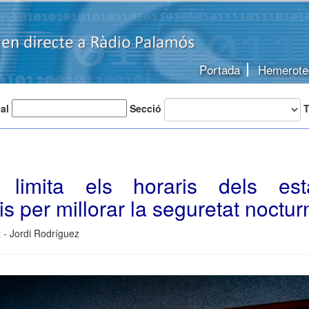
Portada
Hemerote
 al
Secció
T
 limita els horaris dels esta
is per millorar la seguretat noctur
 - Jordi Rodríguez