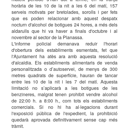
horària de les 10 de la nit a les 6 del matí, 157
serveis motivats per bretolades, sorolls i per fets
que es poden relacionar amb aquest despatx
nocturn d'alcohol de botigues 24 hores, a més dels
aldarulls que hi va haver a finals d'octubre i al
novembre al sector de la Planassa.
L'informe policial demanava reduir l'horari
d'obertura dels establiments esmentats, fet que
l'Ajuntament ha atès ara amb aquesta resolució
d'alcaldia. Els establiments alimentaris de venda
personalitzada o d’autoservei, de menys de 300
metres quadrats de superfície, hauran de tancar
entre les 10 de la nit i les 7 del matí. Aquesta
limitació no s’aplicarà a les botigues de les
benzineres, malgrat tenen prohibit vendre alcohol
de 22:00 h. a 8:00 h., com tots els establiments
comercials. Si no hi ha al·legacions durant
l'exposició pública de l'expedient, la prohibició
quedarà aprovada definitivament sense cap més
tràmit.