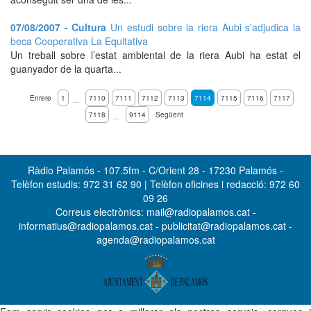
07/08/2007 - Cultura
Un estudi sobre la riera Aubi s'adjudica la
beca Cooperativa La Equitativa
Un treball sobre l’estat ambiental de la riera Aubi ha estat el
guanyador de la quarta...
Enrere
1
7110
7111
7112
7113
7114
7115
7116
7117
…
7118
9114
Següent
…
Ràdio Palamós - 107.5fm - C/Orient 28 - 17230 Palamós -
Telèfon estudis: 972 31 62 90 | Telèfon oficines i redacció: 972 60
09 26
Correus electrònics: mail@radiopalamos.cat -
informatius@radiopalamos.cat - publicitat@radiopalamos.cat -
agenda@radiopalamos.cat