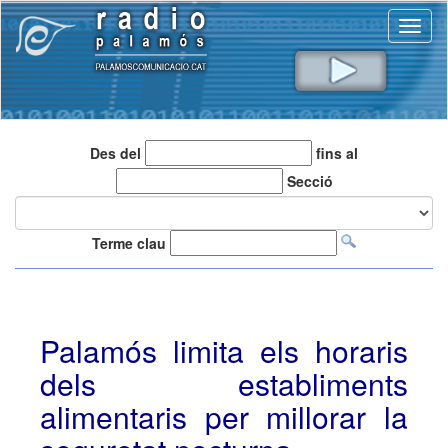
Toggl
naviga
Des del
fins al
Secció
Terme clau
Palamós limita els horaris
dels establiments
alimentaris per millorar la