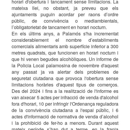
horari d'obertura i tancament sense limitacions. La
mateixa llei, no obstant, ja preveu que els
ajuntaments puguin acordar per raons d’ordre
públic, de convivència o mediambientals,
l’obligatorietat de tancament en horari nocturn.
En els últims anys, a Palamós s'ha incrementat
considerablement el nombre d’establiments
comercials alimentaris amb superfície inferior a 300
metres quadrats, que funcionen en horari nocturn i
que hi venen begudes alcohòliques. Un informe de
la Policia Local palamosina de novembre d'aquest
any passat ja va alertar dels problemes de
seguretat ciutadana que provoca l'obertura sense
limitacions horàries d'aquest tipus de comerços.
Des del 2024 i fins a la realització de l'informe es
van aixecar 5 actes per infracció de venda d'alcohol
fora d'horari, 10 per infringir l'Ordenança reguladora
de la convivència ciutadana a l'espai públic, i 6
actes d'informació de normativa de venda d’alcohol
i la prohibició de fer-ho a menors. Durant aquest
mateix període s’han dut a terme, en la franja