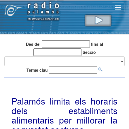
Toggl
naviga
Des del
fins al
Secció
Terme clau
Palamós limita els horaris
dels establiments
alimentaris per millorar la