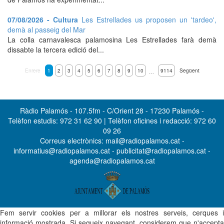
07/08/2026 - Cultura
Les Estrellades us proposen un 'tardeo',
demà al passeig del Mar
La colla carnavalesca palamosina Les Estrellades farà demà
dissabte la tercera edició del...
Enrere
1
2
3
4
5
6
7
8
9
10
9114
Següent
…
Ràdio Palamós - 107.5fm - C/Orient 28 - 17230 Palamós -
Telèfon estudis: 972 31 62 90 | Telèfon oficines i redacció: 972 60
09 26
Correus electrònics: mail@radiopalamos.cat -
informatius@radiopalamos.cat - publicitat@radiopalamos.cat -
agenda@radiopalamos.cat
Fem servir cookies per a millorar els nostres serveis, cerques i
informació mostrada. Si segueix navegant, considerem que n'accepta