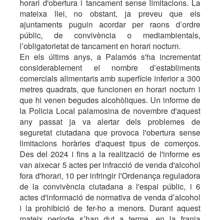
horari d'obertura i tancament sense limitacions. La
mateixa llei, no obstant, ja preveu que els
ajuntaments puguin acordar per raons d’ordre
públic, de convivència o mediambientals,
l’obligatorietat de tancament en horari nocturn.
En els últims anys, a Palamós s'ha incrementat
considerablement el nombre d’establiments
comercials alimentaris amb superfície inferior a 300
metres quadrats, que funcionen en horari nocturn i
que hi venen begudes alcohòliques. Un informe de
la Policia Local palamosina de novembre d'aquest
any passat ja va alertar dels problemes de
seguretat ciutadana que provoca l'obertura sense
limitacions horàries d'aquest tipus de comerços.
Des del 2024 i fins a la realització de l'informe es
van aixecar 5 actes per infracció de venda d'alcohol
fora d'horari, 10 per infringir l'Ordenança reguladora
de la convivència ciutadana a l'espai públic, i 6
actes d'informació de normativa de venda d’alcohol
i la prohibició de fer-ho a menors. Durant aquest
mateix període s’han dut a terme, en la franja