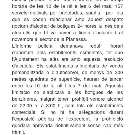
horària de les 10 de la nit a les 6 del matí, 157
serveis motivats per bretolades, sorolls i per fets
que es poden relacionar amb aquest despatx
nocturn d'alcohol de botigues 24 hores, a més dels
aldarulls que hi va haver a finals d'octubre i al
novembre al sector de la Planassa.
L'informe policial demanava reduir l'horari
d'obertura dels establiments esmentats, fet que
l'Ajuntament ha atès ara amb aquesta resolució
d'alcaldia. Els establiments alimentaris de venda
personalitzada o d’autoservei, de menys de 300
metres quadrats de superfície, hauran de tancar
entre les 10 de la nit i les 7 del matí. Aquesta
limitació no s’aplicarà a les botigues de les
benzineres, malgrat tenen prohibit vendre alcohol
de 22:00 h. a 8:00 h., com tots els establiments
comercials. Si no hi ha al·legacions durant
l'exposició pública de l'expedient, la prohibició
quedarà aprovada definitivament sense cap més
tràmit.