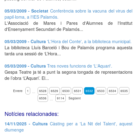
05/03/2009 - Societat
Conferència sobre la vacuna del virus del
papil·loma, a l'IES Palamós.
L'Associació de Mares i Pares d'Alumnes de l'Institut
d'Ensenyament Secundari de Palamós...
05/03/2009 - Cultura
'L'Hora del Conte', a la biblioteca municipal.
La biblioteca Lluís Barceló i Bou de Palamós programa aquesta
tarda una sessió de ‘L’Hora...
05/03/2009 - Cultura
Tres noves funcions de 'L'Aquari'.
Gespa Teatre ja té a punt la segona tongada de representacions
de l’obra ‘L’Aquari’. El...
Enrere
1
6528
6529
6530
6531
6532
6533
6534
6535
…
6536
9114
Següent
…
Notícies relacionades:
14/11/2025 - Cultura
Càsting per a 'La Nit del Talent', aquest
diumenge
...