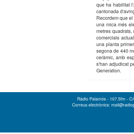
que ha habilitat 
cantonada d'avin
Recordem que el p
una mica més ele
metres quadrats, s
comercials actuals
una planta primer
segona de 440 met
ceràmic, amb espa
s'han adjudicat p
Generation.
Ràdio Palamós - 107.5fm - C/O
Correus electrònics: mail@radi