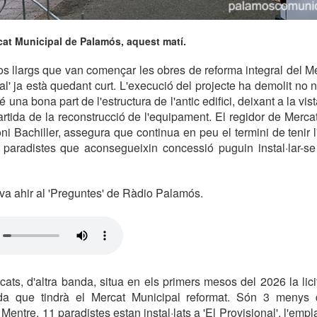
cat Municipal de Palamós, aquest matí.
s llargs que van començar les obres de reforma integral del Me
gral' ja està quedant curt. L'execució del projecte ha demolit no no
 una bona part de l'estructura de l'antic edifici, deixant a la vi
artida de la reconstrucció de l'equipament. El regidor de Merca
i Bachiller, assegura que continua en peu el termini de tenir l'
 paradistes que aconsegueixin concessió puguin instal·lar-se
ava ahir al 'Preguntes' de Ràdio Palamós.
cats, d'altra banda, situa en els primers mesos del 2026 la lici
da que tindrà el Mercat Municipal reformat. Són 3 menys 
 Mentre, 11 paradistes estan instal·lats a 'El Provisional', l'emp