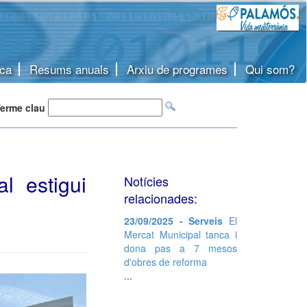
ca
Resums anuals
Arxiu de programes
Qui som?
erme clau
l estigui
Notícies
relacionades:
23/09/2025 - Serveis
El
Mercat Municipal tanca i
dona pas a 7 mesos
d'obres de reforma
...