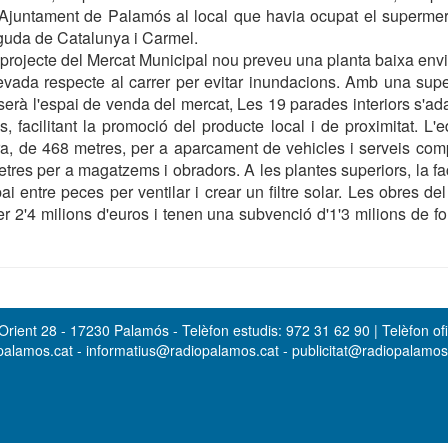
l'Ajuntament de Palamós al local que havia ocupat el superme
guda de Catalunya i Carmel.
rojecte del Mercat Municipal nou preveu una planta baixa envi
vada respecte al carrer per evitar inundacions. Amb una super
erà l'espai de venda del mercat, Les 19 parades interiors s'adap
, facilitant la promoció del producte local i de proximitat. L'e
a, de 468 metres, per a aparcament de vehicles i serveis com
res per a magatzems i obradors. A les plantes superiors, la 
i entre peces per ventilar i crear un filtre solar. Les obres de
er 2'4 milions d'euros i tenen una subvenció d'1'3 milions de 
rient 28 - 17230 Palamós - Telèfon estudis: 972 31 62 90 | Telèfon ofi
opalamos.cat - informatius@radiopalamos.cat - publicitat@radiopalamo