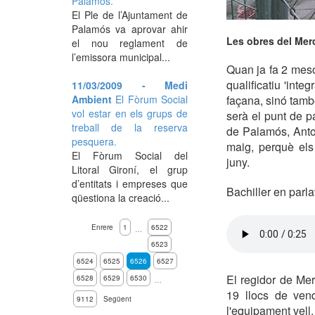
Palamós.
El Ple de l’Ajuntament de
Palamós va aprovar ahir
Les obres del Mer
el nou reglament de
l’emissora municipal...
Quan ja fa 2 meso
qualificatiu 'inte
11/03/2009 - Medi
Ambient
El Fòrum Social
façana, sinó també
vol estar en els grups de
serà el punt de p
treball de la reserva
de Palamós, Anton
pesquera.
maig, perquè els
El Fòrum Social del
juny.
Litoral Gironí, el grup
d’entitats i empreses que
Bachiller en parl
qüestiona la creació...
Enrere
1
6522
…
6523
6524
6525
6526
6527
El regidor de Mer
6528
6529
6530
…
19 llocs de ven
9112
Següent
l'equipament vell.