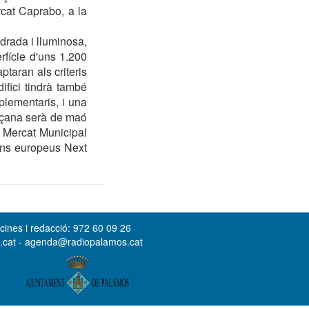
rcat Caprabo, a la
drada i lluminosa,
fície d'uns 1.200
taran als criteris
difici tindrà també
plementaris, i una
façana serà de maó
l Mercat Municipal
fons europeus Next
cines i redacció: 972 60 09 26
s.cat - agenda@radiopalamos.cat