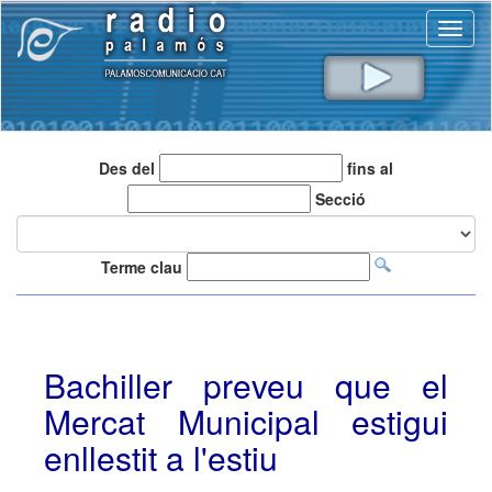
Toggl
naviga
Des del
fins al
Secció
Terme clau
Bachiller preveu que el
Mercat Municipal estigui
enllestit a l'estiu