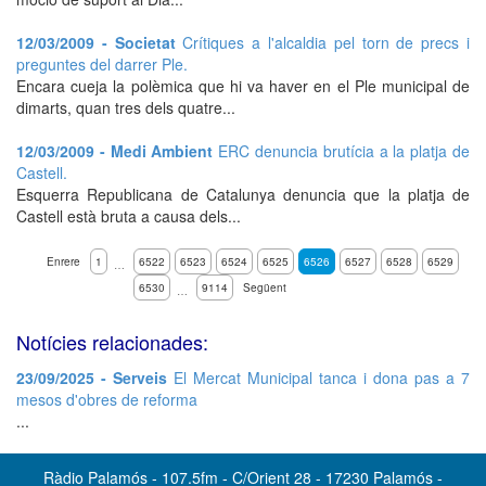
12/03/2009 - Societat
Crítiques a l'alcaldia pel torn de precs i
preguntes del darrer Ple.
Encara cueja la polèmica que hi va haver en el Ple municipal de
dimarts, quan tres dels quatre...
12/03/2009 - Medi Ambient
ERC denuncia brutícia a la platja de
Castell.
Esquerra Republicana de Catalunya denuncia que la platja de
Castell està bruta a causa dels...
Enrere
1
6522
6523
6524
6525
6526
6527
6528
6529
…
6530
9114
Següent
…
Notícies relacionades:
23/09/2025 - Serveis
El Mercat Municipal tanca i dona pas a 7
mesos d'obres de reforma
...
Ràdio Palamós - 107.5fm - C/Orient 28 - 17230 Palamós -