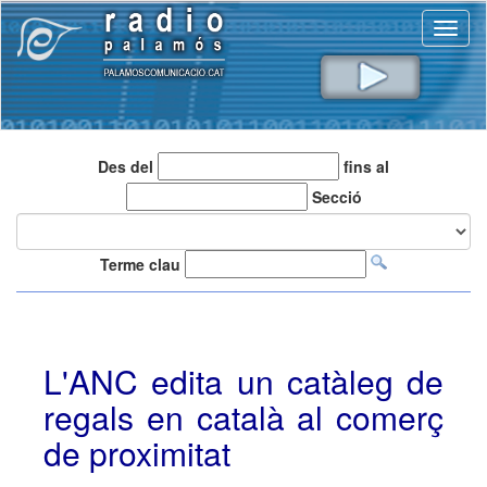
Toggl
naviga
Des del
fins al
Secció
Terme clau
L'ANC edita un catàleg de
regals en català al comerç
de proximitat