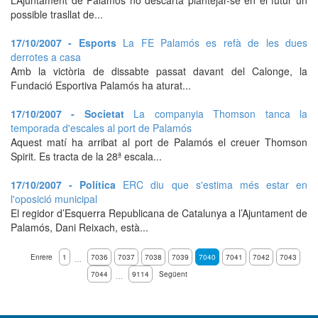
possible trasllat de...
17/10/2007 - Esports
La FE Palamós es refà de les dues
derrotes a casa
Amb la victòria de dissabte passat davant del Calonge, la
Fundació Esportiva Palamós ha aturat...
17/10/2007 - Societat
La companyia Thomson tanca la
temporada d'escales al port de Palamós
Aquest matí ha arribat al port de Palamós el creuer Thomson
Spirit. Es tracta de la 28ª escala...
17/10/2007 - Política
ERC diu que s'estima més estar en
l'oposició municipal
El regidor d’Esquerra Republicana de Catalunya a l’Ajuntament de
Palamós, Dani Reixach, està...
Enrere
1
7036
7037
7038
7039
7040
7041
7042
7043
…
7044
9114
Següent
…