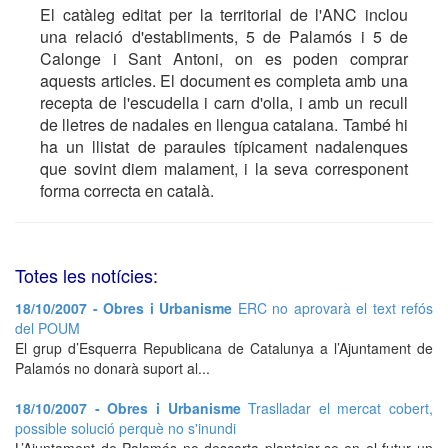
El catàleg editat per la territorial de l'ANC inclou
una relació d'establiments, 5 de Palamós i 5 de
Calonge i Sant Antoni, on es poden comprar
aquests articles. El document es completa amb una
recepta de l'escudella i carn d'olla, i amb un recull
de lletres de nadales en llengua catalana. També hi
ha un llistat de paraules típicament nadalenques
que sovint diem malament, i la seva corresponent
forma correcta en català.
Totes les notícies:
18/10/2007 - Obres i Urbanisme
ERC no aprovarà el text refós
del POUM
El grup d’Esquerra Republicana de Catalunya a l’Ajuntament de
Palamós no donarà suport al...
18/10/2007 - Obres i Urbanisme
Traslladar el mercat cobert,
possible solució perquè no s'inundi
L’Ajuntament de Palamós no descarta plantejar-se en el futur un