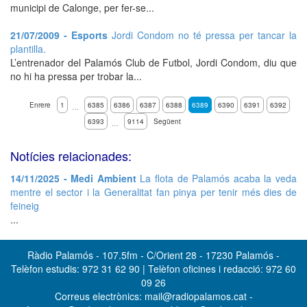
municipi de Calonge, per fer-se...
21/07/2009 - Esports
Jordi Condom no té pressa per tancar la
plantilla.
L’entrenador del Palamós Club de Futbol, Jordi Condom, diu que
no hi ha pressa per trobar la...
Enrere
1
6385
6386
6387
6388
6389
6390
6391
6392
…
6393
9114
Següent
…
Notícies relacionades:
14/11/2025 - Medi Ambient
La flota de Palamós acaba la veda
mentre el sector i la Generalitat fan pinya per tenir més dies de
feineig
...
Ràdio Palamós - 107.5fm - C/Orient 28 - 17230 Palamós -
Telèfon estudis: 972 31 62 90 | Telèfon oficines i redacció: 972 60
09 26
Correus electrònics: mail@radiopalamos.cat -