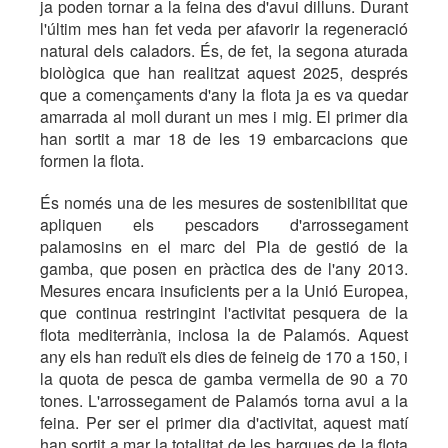
ja poden tornar a la feina des d'avui dilluns. Durant
l'últim mes han fet veda per afavorir la regeneració
natural dels caladors. És, de fet, la segona aturada
biològica que han realitzat aquest 2025, després
que a començaments d'any la flota ja es va quedar
amarrada al moll durant un mes i mig. El primer dia
han sortit a mar 18 de les 19 embarcacions que
formen la flota.
És només una de les mesures de sostenibilitat que
apliquen els pescadors d'arrossegament
palamosins en el marc del Pla de gestió de la
gamba, que posen en pràctica des de l'any 2013.
Mesures encara insuficients per a la Unió Europea,
que continua restringint l'activitat pesquera de la
flota mediterrània, inclosa la de Palamós. Aquest
any els han reduït els dies de feineig de 170 a 150, i
la quota de pesca de gamba vermella de 90 a 70
tones. L'arrossegament de Palamós torna avui a la
feina. Per ser el primer dia d'activitat, aquest matí
han sortit a mar la totalitat de les barques de la flota