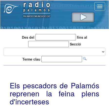
Toggl
naviga
Des del
fins al
Secció
Terme clau
Els pescadors de Palamós
reprenen la feina plens
d'incerteses