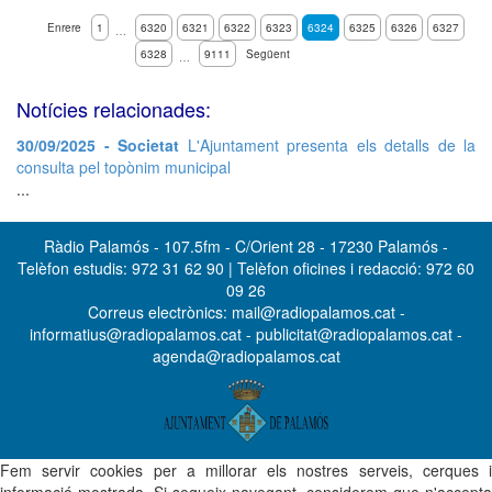
Enrere
1
6320
6321
6322
6323
6324
6325
6326
6327
…
6328
9111
Següent
…
Notícies relacionades:
30/09/2025 - Societat
L'Ajuntament presenta els detalls de la
consulta pel topònim municipal
...
Ràdio Palamós - 107.5fm - C/Orient 28 - 17230 Palamós -
Telèfon estudis: 972 31 62 90 | Telèfon oficines i redacció: 972 60
09 26
Correus electrònics: mail@radiopalamos.cat -
informatius@radiopalamos.cat - publicitat@radiopalamos.cat -
agenda@radiopalamos.cat
Fem servir cookies per a millorar els nostres serveis, cerques i