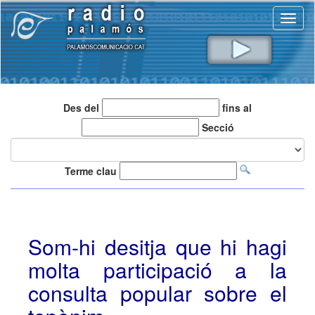
Toggl
naviga
Des del
fins al
Secció
Terme clau
Som-hi desitja que hi hagi
molta participació a la
consulta popular sobre el