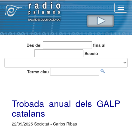
Toggl
naviga
Des del
fins al
Secció
Terme clau
Trobada anual dels GALP
catalans
22/09/2025 Societat - Carlos Ribas