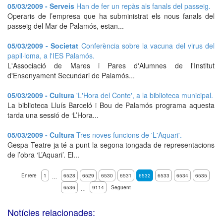
05/03/2009 - Serveis
Han de fer un repàs als fanals del passeig.
Operaris de l’empresa que ha subministrat els nous fanals del
passeig del Mar de Palamós, estan...
05/03/2009 - Societat
Conferència sobre la vacuna del virus del
papil·loma, a l'IES Palamós.
L'Associació de Mares i Pares d'Alumnes de l'Institut
d'Ensenyament Secundari de Palamós...
05/03/2009 - Cultura
'L'Hora del Conte', a la biblioteca municipal.
La biblioteca Lluís Barceló i Bou de Palamós programa aquesta
tarda una sessió de ‘L’Hora...
05/03/2009 - Cultura
Tres noves funcions de 'L'Aquari'.
Gespa Teatre ja té a punt la segona tongada de representacions
de l’obra ‘L’Aquari’. El...
Enrere
1
6528
6529
6530
6531
6532
6533
6534
6535
…
6536
9114
Següent
…
Notícies relacionades: