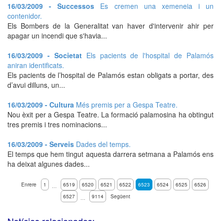
16/03/2009 - Successos
Es cremen una xemeneia i un
contenidor.
Els Bombers de la Generalitat van haver d'intervenir ahir per
apagar un incendi que s'havia...
16/03/2009 - Societat
Els pacients de l'hospital de Palamós
aniran identificats.
Els pacients de l’hospital de Palamós estan obligats a portar, des
d’avui dilluns, un...
16/03/2009 - Cultura
Més premis per a Gespa Teatre.
Nou èxit per a Gespa Teatre. La formació palamosina ha obtingut
tres premis i tres nominacions...
16/03/2009 - Serveis
Dades del temps.
El temps que hem tingut aquesta darrera setmana a Palamós ens
ha deixat algunes dades...
Enrere
1
6519
6520
6521
6522
6523
6524
6525
6526
…
6527
9114
Següent
…