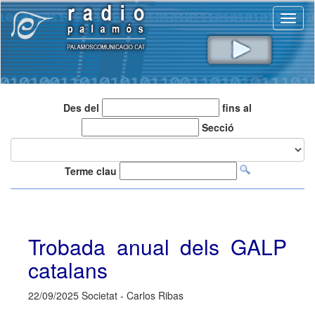
Toggl
naviga
Des del
fins al
Secció
Terme clau
Trobada anual dels GALP
catalans
22/09/2025 Societat - Carlos Ribas