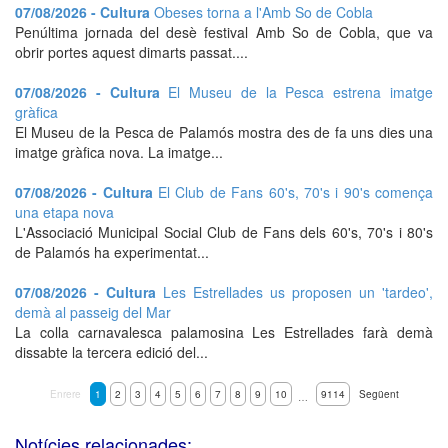
07/08/2026 - Cultura
Obeses torna a l'Amb So de Cobla
Penúltima jornada del desè festival Amb So de Cobla, que va
obrir portes aquest dimarts passat....
07/08/2026 - Cultura
El Museu de la Pesca estrena imatge
gràfica
El Museu de la Pesca de Palamós mostra des de fa uns dies una
imatge gràfica nova. La imatge...
07/08/2026 - Cultura
El Club de Fans 60's, 70's i 90's comença
una etapa nova
L'Associació Municipal Social Club de Fans dels 60's, 70's i 80's
de Palamós ha experimentat...
07/08/2026 - Cultura
Les Estrellades us proposen un 'tardeo',
demà al passeig del Mar
La colla carnavalesca palamosina Les Estrellades farà demà
dissabte la tercera edició del...
Enrere
1
2
3
4
5
6
7
8
9
10
9114
Següent
…
Notícies relacionades: