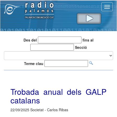
Toggl
naviga
Des del
fins al
Secció
Terme clau
Trobada anual dels GALP
catalans
22/09/2025 Societat - Carlos Ribas