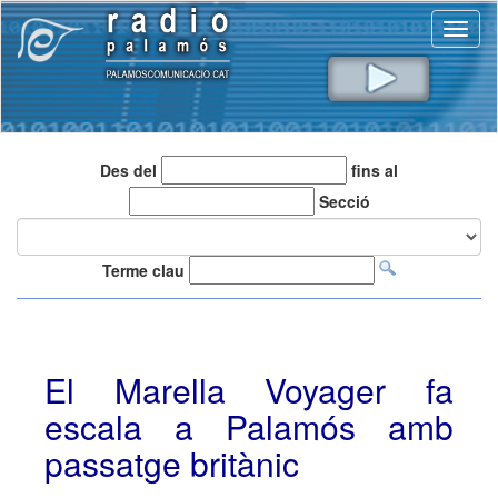
Toggl
naviga
Des del
fins al
Secció
Terme clau
El Marella Voyager fa
escala a Palamós amb
passatge britànic