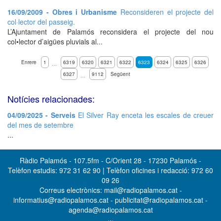
16/09/2009 - Obres i Urbanisme
Reconsideren el projecte del
col·lector del passeig.
L’Ajuntament de Palamós reconsidera el projecte del nou
col•lector d’aigües pluvials al...
Enrere
1
6319
6320
6321
6322
6323
6324
6325
6326
…
6327
9112
Següent
…
Notícies relacionades:
04/09/2025 - Serveis
El Silver Ray enceta les escales de creuer
del mes de setembre
...
Ràdio Palamós - 107.5fm - C/Orient 28 - 17230 Palamós -
Telèfon estudis: 972 31 62 90 | Telèfon oficines i redacció: 972 60
09 26
Correus electrònics: mail@radiopalamos.cat -
informatius@radiopalamos.cat - publicitat@radiopalamos.cat -
agenda@radiopalamos.cat