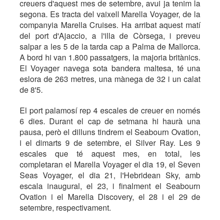
creuers d'aquest mes de setembre, avui ja tenim la
segona. Es tracta del vaixell Marella Voyager, de la
companyia Marella Cruises. Ha arribat aquest matí
del port d'Ajaccio, a l'illa de Còrsega, i preveu
salpar a les 5 de la tarda cap a Palma de Mallorca.
A bord hi van 1.800 passatgers, la majoria britànics.
El Voyager navega sota bandera maltesa, té una
eslora de 263 metres, una mànega de 32 i un calat
de 8'5.
El port palamosí rep 4 escales de creuer en només
6 dies. Durant el cap de setmana hi haurà una
pausa, però el dilluns tindrem el Seabourn Ovation,
i el dimarts 9 de setembre, el Silver Ray. Les 9
escales que té aquest mes, en total, les
completaran el Marella Voyager el dia 19, el Seven
Seas Voyager, el dia 21, l'Hebridean Sky, amb
escala inaugural, el 23, i finalment el Seabourn
Ovation i el Marella Discovery, el 28 i el 29 de
setembre, respectivament.