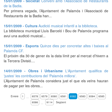
15/01/2009 - Societat
Conveni amb l'Associació de Restaurants
de la Badia.
Per primera vegada, l’Ajuntament de Palamós i l’Associació de
Restaurants de la Badia han...
15/01/2009 - Cultura
Audició musical infantil a la biblioteca.
La biblioteca municipal Lluís Barceló i Bou de Palamós programa
avui una audició musical...
15/01/2009 - Esports
Quinze dies per concretar altes i baixes al
Palamós CF.
El pròxim dia 30 de gener és la data límit per al mercat d’hivern a
la Tercera Divisió....
14/01/2009 - Obres i Urbanisme
L'Ajuntament qualifica de
'justes' les contribucions del 'Palamós millora'.
L’Ajuntament de Palamós considera just el que els veïns hauran
de pagar per les obres...
Enrere
1
6578
6579
6580
6581
6582
6583
6584
6585
…
6586
9114
Següent
…