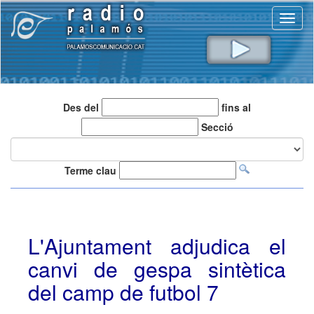
Toggl
naviga
Des del
fins al
Secció
Terme clau
L'Ajuntament adjudica el
canvi de gespa sintètica
del camp de futbol 7