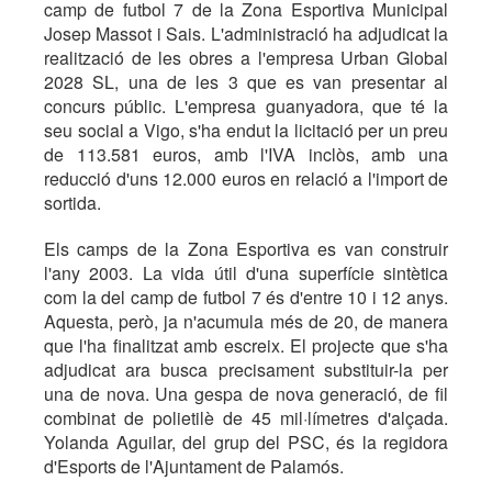
camp de futbol 7 de la Zona Esportiva Municipal
Josep Massot i Sais. L'administració ha adjudicat la
realització de les obres a l'empresa Urban Global
2028 SL, una de les 3 que es van presentar al
concurs públic. L'empresa guanyadora, que té la
seu social a Vigo, s'ha endut la licitació per un preu
de 113.581 euros, amb l'IVA inclòs, amb una
reducció d'uns 12.000 euros en relació a l'import de
sortida.
Els camps de la Zona Esportiva es van construir
l'any 2003. La vida útil d'una superfície sintètica
com la del camp de futbol 7 és d'entre 10 i 12 anys.
Aquesta, però, ja n'acumula més de 20, de manera
que l'ha finalitzat amb escreix. El projecte que s'ha
adjudicat ara busca precisament substituir-la per
una de nova. Una gespa de nova generació, de fil
combinat de polietilè de 45 mil·límetres d'alçada.
Yolanda Aguilar, del grup del PSC, és la regidora
d'Esports de l'Ajuntament de Palamós.