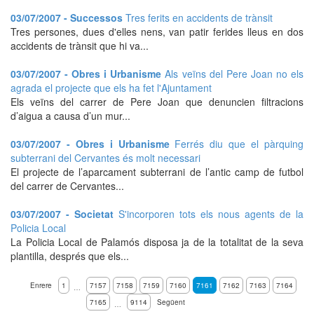
03/07/2007 - Successos
Tres ferits en accidents de trànsit
Tres persones, dues d'elles nens, van patir ferides lleus en dos
accidents de trànsit que hi va...
03/07/2007 - Obres i Urbanisme
Als veïns del Pere Joan no els
agrada el projecte que els ha fet l'Ajuntament
Els veïns del carrer de Pere Joan que denuncien filtracions
d’aigua a causa d’un mur...
03/07/2007 - Obres i Urbanisme
Ferrés diu que el pàrquing
subterrani del Cervantes és molt necessari
El projecte de l’aparcament subterrani de l’antic camp de futbol
del carrer de Cervantes...
03/07/2007 - Societat
S'incorporen tots els nous agents de la
Policia Local
La Policia Local de Palamós disposa ja de la totalitat de la seva
plantilla, després que els...
Enrere
1
7157
7158
7159
7160
7161
7162
7163
7164
…
7165
9114
Següent
…