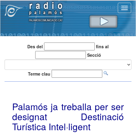
Toggl
naviga
Des del
fins al
Secció
Terme clau
Palamós ja treballa per ser
designat Destinació
Turística Intel·ligent