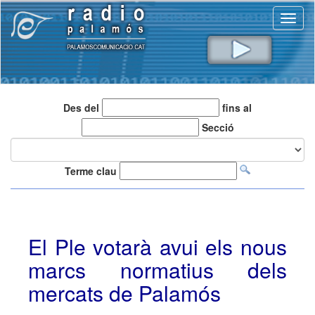
Toggl
naviga
Des del
fins al
Secció
Terme clau
El Ple votarà avui els nous
marcs normatius dels
mercats de Palamós