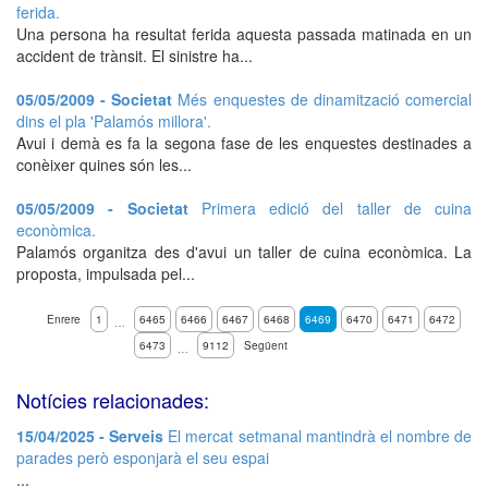
ferida.
Una persona ha resultat ferida aquesta passada matinada en un
accident de trànsit. El sinistre ha...
05/05/2009 - Societat
Més enquestes de dinamització comercial
dins el pla 'Palamós millora'.
Avui i demà es fa la segona fase de les enquestes destinades a
conèixer quines són les...
05/05/2009 - Societat
Primera edició del taller de cuina
econòmica.
Palamós organitza des d'avui un taller de cuina econòmica. La
proposta, impulsada pel...
Enrere
1
6465
6466
6467
6468
6469
6470
6471
6472
…
6473
9112
Següent
…
Notícies relacionades:
15/04/2025 - Serveis
El mercat setmanal mantindrà el nombre de
parades però esponjarà el seu espai
...