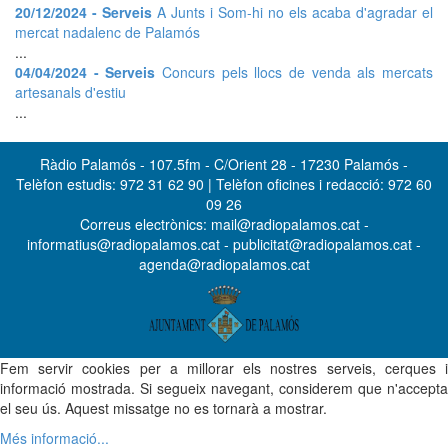
20/12/2024 - Serveis
A Junts i Som-hi no els acaba d'agradar el
mercat nadalenc de Palamós
...
04/04/2024 - Serveis
Concurs pels llocs de venda als mercats
artesanals d'estiu
...
Ràdio Palamós - 107.5fm - C/Orient 28 - 17230 Palamós -
Telèfon estudis: 972 31 62 90 | Telèfon oficines i redacció: 972 60
09 26
Correus electrònics: mail@radiopalamos.cat -
informatius@radiopalamos.cat - publicitat@radiopalamos.cat -
agenda@radiopalamos.cat
Fem servir cookies per a millorar els nostres serveis, cerques i
informació mostrada. Si segueix navegant, considerem que n'accepta
el seu ús. Aquest missatge no es tornarà a mostrar.
Més informació...