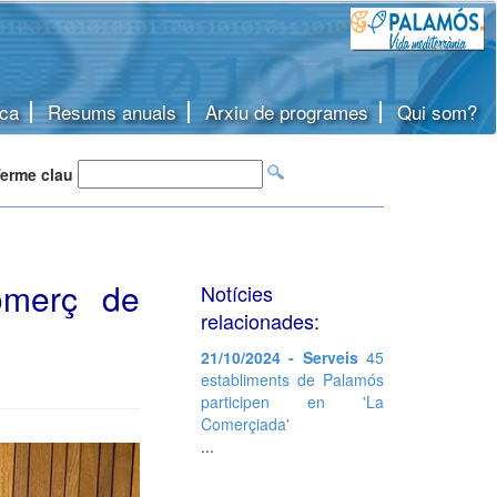
ca
Resums anuals
Arxiu de programes
Qui som?
erme clau
comerç de
Notícies
relacionades:
21/10/2024 - Serveis
45
establiments de Palamós
participen en 'La
Comerçiada'
...