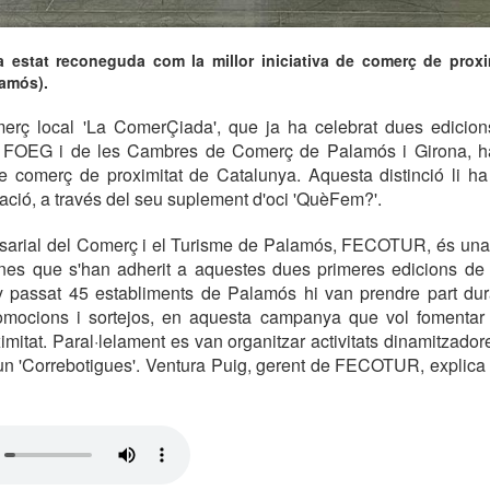
estat reconeguda com la millor iniciativa de comerç de proxi
lamós).
erç local 'La ComerÇiada', que ja ha celebrat dues edicio
a FOEG i de les Cambres de Comerç de Palamós i Girona, ha
 de comerç de proximitat de Catalunya. Aquesta distinció li h
ció, a través del seu suplement d'oci 'QuèFem?'.
arial del Comerç i el Turisme de Palamós, FECOTUR, és una d
ines que s'han adherit a aquestes dues primeres edicions de
ny passat 45 establiments de Palamós hi van prendre part dur
ocions i sortejos, en aquesta campanya que vol fomentar el
imitat. Paral·lelament es van organitzar activitats dinamitzado
un 'Correbotigues'. Ventura Puig, gerent de FECOTUR, explica 