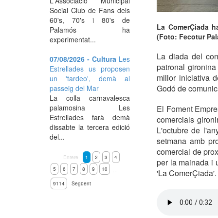
L'Associació Municipal
Social Club de Fans dels
60's, 70's i 80's de
La ComerÇiada ha 
Palamós ha
(Foto: Fecotur Pa
experimentat...
La diada del com
07/08/2026 - Cultura
Les
patronal gironin
Estrellades us proposen
millor iniciativa
un 'tardeo', demà al
Godó de comunica
passeig del Mar
La colla carnavalesca
palamosina Les
El Foment Empres
Estrellades farà demà
comercials giron
dissabte la tercera edició
L'octubre de l'a
del...
setmana amb prom
comercial de prox
Enrere
1
2
3
4
per la mainada i 
5
6
7
8
9
10
…
'La ComerÇiada'.
9114
Següent