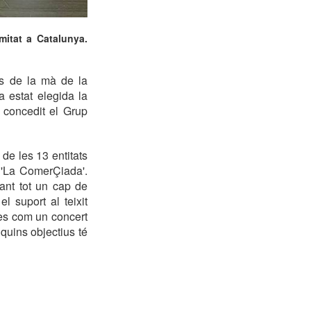
mitat a Catalunya.
ns de la mà de la
 estat elegida la
a concedit el Grup
e les 13 entitats
 'La ComerÇiada'.
ant tot un cap de
 suport al teixit
res com un concert
quins objectius té