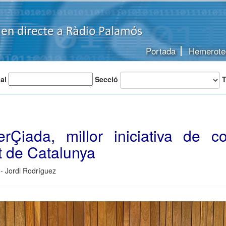
Portada
Hemerote
 al
Secció
T
Çiada, millor iniciativa de 
t de Catalunya
- Jordi Rodríguez