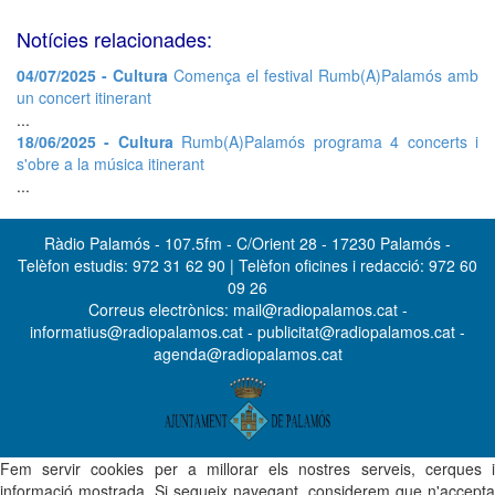
Notícies relacionades:
04/07/2025 - Cultura
Comença el festival Rumb(A)Palamós amb
un concert itinerant
...
18/06/2025 - Cultura
Rumb(A)Palamós programa 4 concerts i
s'obre a la música itinerant
...
Ràdio Palamós - 107.5fm - C/Orient 28 - 17230 Palamós -
Telèfon estudis: 972 31 62 90 | Telèfon oficines i redacció: 972 60
09 26
Correus electrònics: mail@radiopalamos.cat -
informatius@radiopalamos.cat - publicitat@radiopalamos.cat -
agenda@radiopalamos.cat
Fem servir cookies per a millorar els nostres serveis, cerques i
informació mostrada. Si segueix navegant, considerem que n'accepta