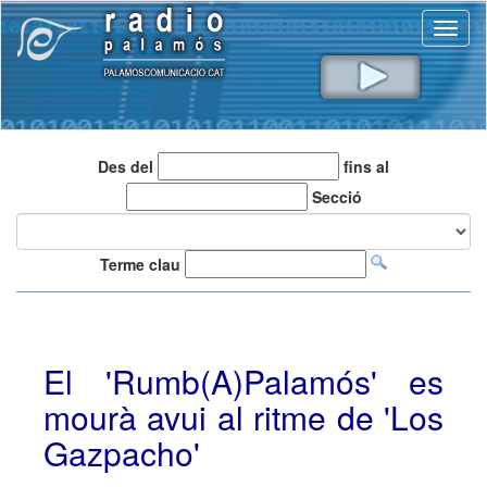
Toggl
naviga
Des del
fins al
Secció
Terme clau
El 'Rumb(A)Palamós' es
mourà avui al ritme de 'Los
Gazpacho'