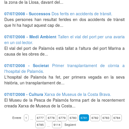
la zona de la Llosa, davant del...
07/07/2008 - Successos
Dos ferits en accidents de trànsit.
Dues persones han resultat ferides en dos accidents de trànsit
que hi ha hagut aquest cap de...
07/07/2008 - Medi Ambient
Tallen el vial del port per una avaria
en un col·lector.
El vial del port de Palamós està tallat a l'altura del port Marina a
causa de les obres de...
07/07/2008 - Societat
Primer transplantament de còrnia a
l'hospital de Palamós.
L'hospital de Palamós ha fet, per primera vegada en la seva
història, un transplantament de...
07/07/2008 - Cultura
Xarxa de Museus de la Costa Brava.
El Museu de la Pesca de Palamós forma part de la recentement
creada Xarxa de Museus de la Costa...
Enrere
1
6777
6778
6779
6780
6781
6782
6783
6784
…
6785
9114
Següent
…