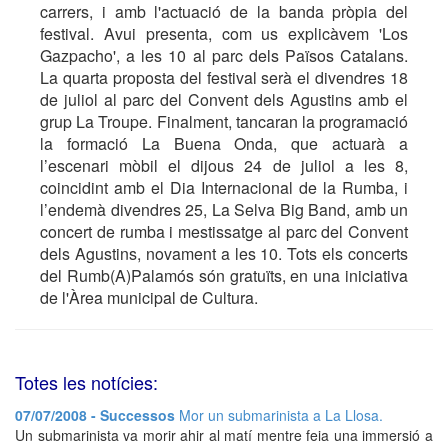
carrers, i amb l'actuació de la banda pròpia del
festival. Avui presenta, com us explicàvem 'Los
Gazpacho', a les 10 al parc dels Països Catalans.
La quarta proposta del festival serà el divendres 18
de juliol al parc del Convent dels Agustins amb el
grup La Troupe. Finalment, tancaran la programació
la formació La Buena Onda, que actuarà a
l’escenari mòbil el dijous 24 de juliol a les 8,
coincidint amb el Dia Internacional de la Rumba, i
l’endemà divendres 25, La Selva Big Band, amb un
concert de rumba i mestissatge al parc del Convent
dels Agustins, novament a les 10. Tots els concerts
del Rumb(A)Palamós són gratuïts, en una iniciativa
de l'Àrea municipal de Cultura.
Totes les notícies:
07/07/2008 - Successos
Mor un submarinista a La Llosa.
Un submarinista va morir ahir al matí mentre feia una immersió a