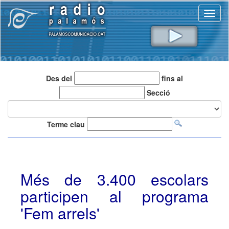
Toggl
naviga
Des del
fins al
Secció
Terme clau
Més de 3.400 escolars
participen al programa
'Fem arrels'