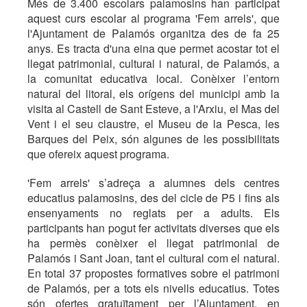
Més de 3.400 escolars palamosins han participat
aquest curs escolar al programa 'Fem arrels', que
l'Ajuntament de Palamós organitza des de fa 25
anys. Es tracta d'una eina que permet acostar tot el
llegat patrimonial, cultural i natural, de Palamós, a
la comunitat educativa local. Conèixer l’entorn
natural del litoral, els orígens del municipi amb la
visita al Castell de Sant Esteve, a l'Arxiu, el Mas del
Vent i el seu claustre, el Museu de la Pesca, les
Barques del Peix, són algunes de les possibilitats
que ofereix aquest programa.
'Fem arrels' s’adreça a alumnes dels centres
educatius palamosins, des del cicle de P5 i fins als
ensenyaments no reglats per a adults. Els
participants han pogut fer activitats diverses que els
ha permès conèixer el llegat patrimonial de
Palamós i Sant Joan, tant el cultural com el natural.
En total 37 propostes formatives sobre el patrimoni
de Palamós, per a tots els nivells educatius. Totes
són ofertes gratuïtament per l’Ajuntament, en