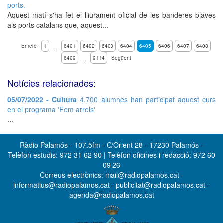
ports.
Aquest matí s'ha fet el lliurament oficial de les banderes blaves
als ports catalans que, aquest...
Enrere
1
6401
6402
6403
6404
6405
6406
6407
6408
…
6409
9114
Següent
…
Notícies relacionades:
05/07/2022 - Cultura
4.700 alumnes han participat aquest curs
en el programa 'Fem arrels'
...
Ràdio Palamós - 107.5fm - C/Orient 28 - 17230 Palamós -
Telèfon estudis: 972 31 62 90 | Telèfon oficines i redacció: 972 60
09 26
Correus electrònics: mail@radiopalamos.cat -
informatius@radiopalamos.cat - publicitat@radiopalamos.cat -
agenda@radiopalamos.cat