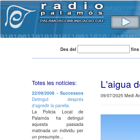
Des del
fins
L'aigua d
Totes les notícies:
22/09/2008 - Successos
09/07/2025 Medi Am
Detingut després
d'agredir la parella.
La Policia Local de
Palamós ha detingut
aquesta passada
matinada un individu per
un presumpte...