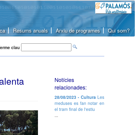
ca
Resums anuals
Arxiu de programes
Qui som?
erme clau
calenta
Notícies
relacionades:
28/08/2023 - Cultura
Les
meduses es fan notar en
el tram final de l'estiu
...