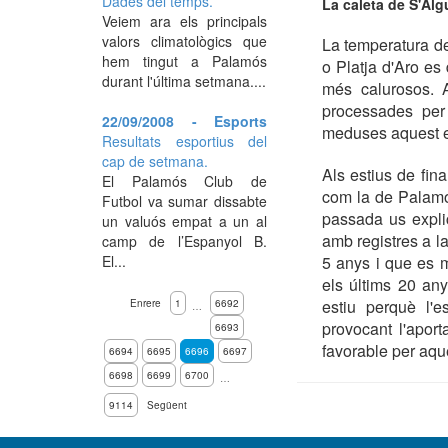
Dades del temps.
La caleta de S'Alg
Veiem ara els principals
valors climatològics que
La temperatura de
hem tingut a Palamós
o Platja d'Aro e
durant l'última setmana....
més calurosos. A
processades per
22/09/2008 - Esports
meduses aquest es
Resultats esportius del
cap de setmana.
Als estius de fin
El Palamós Club de
com la de Palamós
Futbol va sumar dissabte
passada us expli
un valuós empat a un al
amb registres a l
camp de l’Espanyol B.
El...
5 anys i que es 
els últims 20 an
estiu perquè l'e
Enrere
1
6692
…
provocant l'aport
6693
favorable per aque
6694
6695
6696
6697
6698
6699
6700
…
9114
Següent