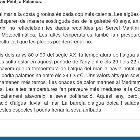
uer Petit, a Palamós.
l mar a la costa gironina és cada cop més calenta. Les aigüe
s disparen de manera sostinguda des de fa gairebé 40 anys, am
ixí ho reflecteixen les dades recollides pel Servei Maríti
 Meteoclimàtica. Les altes temperatures també fan preveu
tiu tot i que les pluges podrien frenar-ho.
als dels anys 80 o 90 del segle XX, la temperatura de l'aigua a
 solia estar en aquest període de l'any entre els 20 i els 22
càvem que la temperatura de l'aigua del mar ja havia notat u
a badia palamosina entre els 24 i 25°C. Uns valors alts que sovi
mantenen més temps. Les onades de calor marines al Mediterra
ys. Les altes temperatures fan preveure més meduses a la C
scalfament afavoreix la seva poliferació. Aquest any, però,
ació d'aigua fluvial al mar. La barreja d'aigua dolça i sala
stes espècies i podria frenar la seva arribada.