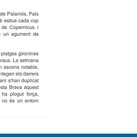
s de Palamós, Pals
b estius cada cop
m de Copernicus i
re un agument de
 platges gironines
 graus. La setmana
n ascens notable,
ntegen els darrers
ni s'han duplicat
osta Brava aquest
 ha plogut força,
da no és un entorn