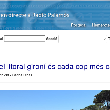
Portada
Hemerote
 al
Secció
T
el litoral gironí és cada cop més 
bient - Carlos Ribas