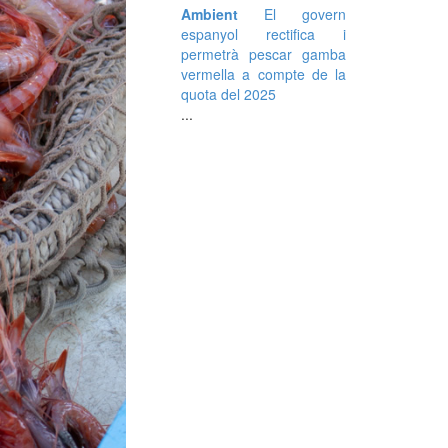
Ambient
El govern
espanyol rectifica i
permetrà pescar gamba
vermella a compte de la
quota del 2025
...