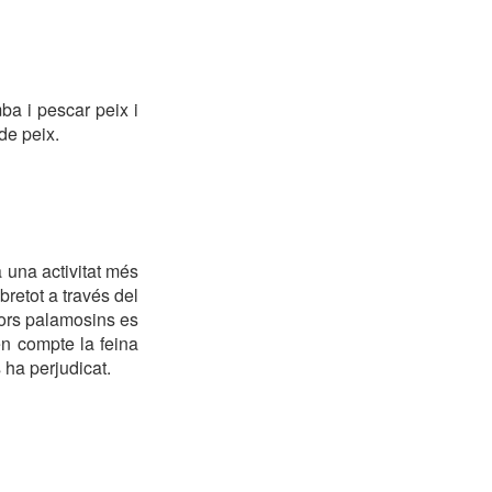
a i pescar peix i
de peix.
 una activitat més
retot a través del
dors palamosins es
en compte la feina
s ha perjudicat.