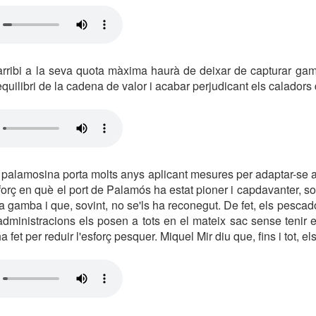
rribi a la seva quota màxima haurà de deixar de capturar gamb
'equilibri de la cadena de valor i acabar perjudicant els caladors 
 palamosina porta molts anys aplicant mesures per adaptar-se a
orç en què el port de Palamós ha estat pioner i capdavanter, sob
la gamba i que, sovint, no se'ls ha reconegut. De fet, els pesca
dministracions els posen a tots en el mateix sac sense tenir 
 fet per reduir l'esforç pesquer. Miquel Mir diu que, fins i tot, el