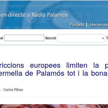
Portada
Hemerote
 al
Secció
T
riccions europees limiten la
rmella de Palamós tot i la bona 
 - Carlos Ribas