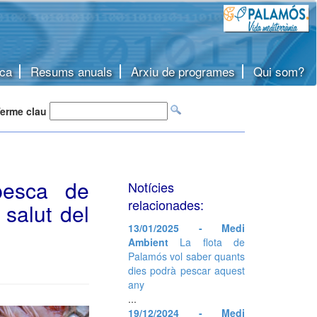
ca
Resums anuals
Arxiu de programes
Qui som?
erme clau
 pesca de
Notícies
relacionades:
salut del
13/01/2025 - Medi
Ambient
La flota de
Palamós vol saber quants
dies podrà pescar aquest
any
...
19/12/2024 - Medi