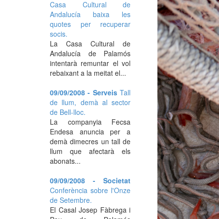
Casa Cultural de
Andalucía baixa les
quotes per recuperar
socis.
La Casa Cultural de
Andalucía de Palamós
intentarà remuntar el vol
rebaixant a la meitat el...
09/09/2008 - Serveis
Tall
de llum, demà al sector
de Bell-lloc.
La companyia Fecsa
Endesa anuncia per a
demà dimecres un tall de
llum que afectarà els
abonats...
09/09/2008 - Societat
Conferència sobre l'Onze
de Setembre.
El Casal Josep Fàbrega i