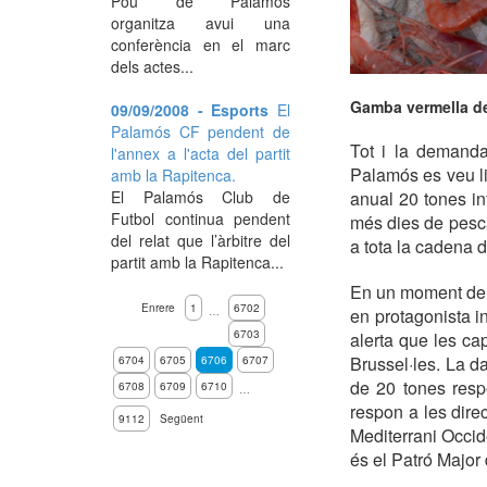
Pou de Palamós
organitza avui una
conferència en el marc
dels actes...
Gamba vermella de
09/09/2008 - Esports
El
Palamós CF pendent de
Tot i la demanda
l'annex a l'acta del partit
Palamós es veu li
amb la Rapitenca.
El Palamós Club de
anual 20 tones inf
Futbol continua pendent
més dies de pesca
del relat que l’àrbitre del
a tota la cadena d
partit amb la Rapitenca...
En un moment de 
Enrere
1
6702
…
en protagonista i
6703
alerta que les ca
Brussel·les. La d
6704
6705
6706
6707
de 20 tones res
6708
6709
6710
…
respon a les direc
9112
Següent
Mediterrani Occide
és el Patró Major