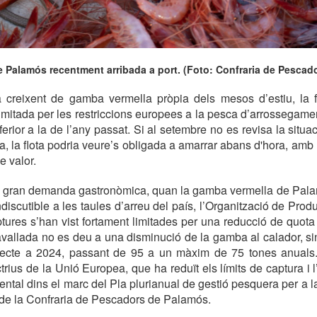
 Palamós recentment arribada a port. (Foto: Confraria de Pescad
 creixent de gamba vermella pròpia dels mesos d’estiu, la 
mitada per les restriccions europees a la pesca d’arrossegam
erior a la de l’any passat. Si al setembre no es revisa la situa
, la flota podria veure’s obligada a amarrar abans d'hora, amb
e valor.
gran demanda gastronòmica, quan la gamba vermella de Pala
ndiscutible a les taules d’arreu del país, l’Organització de Pro
ptures s’han vist fortament limitades per una reducció de quo
avallada no es deu a una disminució de la gamba al calador, si
pecte a 2024, passant de 95 a un màxim de 75 tones anuals
trius de la Unió Europea, que ha reduït els límits de captura i 
ntal dins el marc del Pla plurianual de gestió pesquera per a la
 de la Confraria de Pescadors de Palamós.