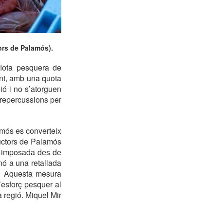
ors de Palamós).
flota pesquera de
ent, amb una quota
ció i no s’atorguen
 repercussions per
mós es converteix
ductors de Palamós
ta imposada des de
nó a una retallada
. Aquesta mesura
l’esforç pesquer al
 regió. Miquel Mir