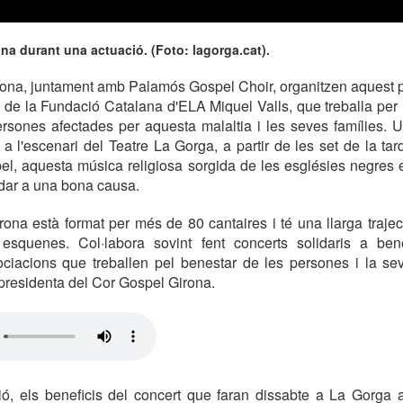
na durant una actuació. (Foto: lagorga.cat).
rona, juntament amb Palamós Gospel Choir, organitzen aquest p
 de la Fundació Catalana d'ELA Miquel Valls, que treballa per mi
ersones afectades per aquesta malaltia i les seves famílies. 
 a l'escenari del Teatre La Gorga, a partir de les set de la tar
pel, aquesta música religiosa sorgida de les esglésies negres
judar a una bona causa.
ona està format per més de 80 cantaires i té una llarga traj
esquenes. Col·labora sovint fent concerts solidaris a bene
ciacions que treballen pel benestar de les persones i la sev
presidenta del Cor Gospel Girona.
ó, els beneficis del concert que faran dissabte a La Gorga 