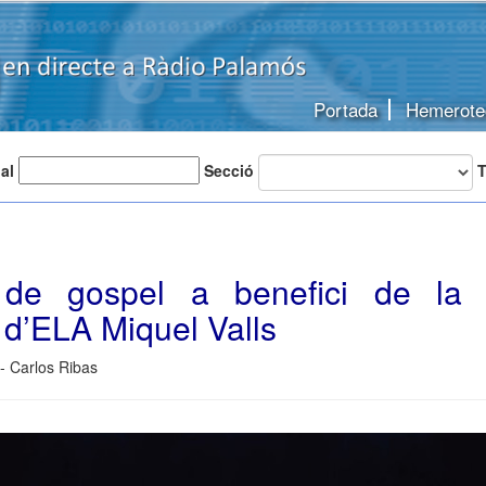
Portada
Hemerote
 al
Secció
T
 de gospel a benefici de la 
 d’ELA Miquel Valls
- Carlos Ribas