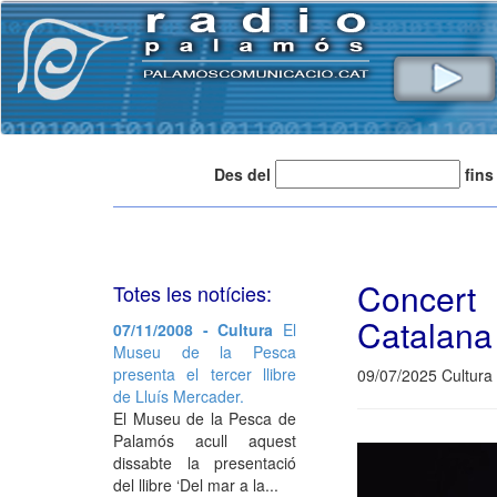
Des del
fins
Concert
Totes les notícies:
Catalana
07/11/2008 - Cultura
El
Museu de la Pesca
presenta el tercer llibre
09/07/2025 Cultura 
de Lluís Mercader.
El Museu de la Pesca de
Palamós acull aquest
dissabte la presentació
del llibre ‘Del mar a la...