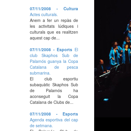
07/11/2008 - Cultura
Actes culturals.
Anem a fer un repàs de
les activitats lúdiques i
culturals que es realitzen
aquest cap de...
07/11/2008 - Esports
El
club Skaphos Sub de
Palamós guanya la Copa
Catalana de pesca
submarina.
El club esportiu
subaquàtic Skaphos Sub
de Palamós ha
aconseguit la Copa
Catalana de Clubs de...
07/11/2008 - Esports
Agenda esportiva del cap
de setmana.