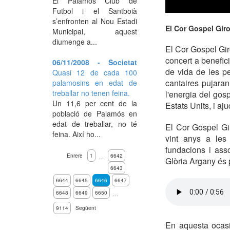
El Palamós Club de
Futbol i el Santboià
s’enfronten al Nou Estadi
El Cor Gospel Giro
Municipal, aquest
diumenge a...
El Cor Gospel Gi
concert a benefici
06/11/2008 - Societat
de vida de les p
Quasi 12 de cada 100
cantaires pujaran
palamosins en edat de
treballar no tenen feina.
l'energia del gos
Un 11,6 per cent de la
Estats Units, i a
població de Palamós en
edat de treballar, no té
El Cor Gospel Gir
feina. Així ho...
vint anys a les 
fundacions i asso
Enrere
1
6642
…
Glòria Argany és 
6643
6644
6645
6646
6647
6648
6649
6650
…
9114
Següent
En aquesta ocasi