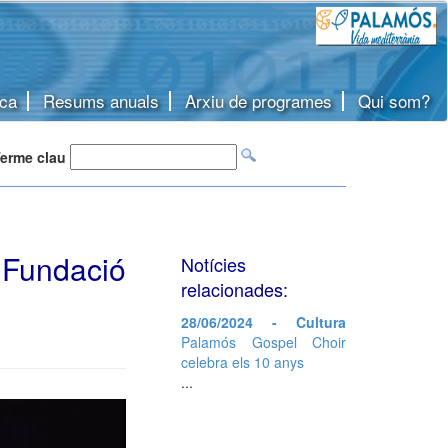
ca
Resums anuals
Arxiu de programes
Qui som?
erme clau
Fundació
Notícies
relacionades:
28/06/2024 - Cultura
Palamós Gospel Choir
celebra els 10 anys
...