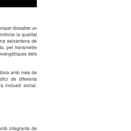
roper dissabte un
llorar la qualitat
Una seixantena de
da, per transmetre
 evangèliques dels
ectòria amb més de
fici de diferents
a inclusió social.
amb integrants de