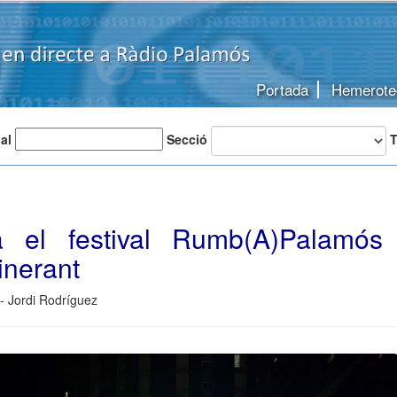
Portada
Hemerote
 al
Secció
T
 el festival Rumb(A)Palamó
tinerant
- Jordi Rodríguez