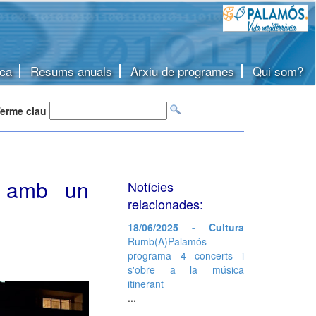
ca
Resums anuals
Arxiu de programes
Qui som?
erme clau
s amb un
Notícies
relacionades:
18/06/2025 - Cultura
Rumb(A)Palamós
programa 4 concerts i
s'obre a la música
itinerant
...