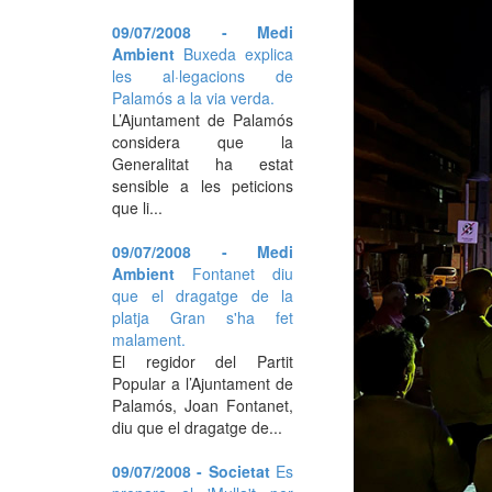
09/07/2008 - Medi
Ambient
Buxeda explica
les al·legacions de
Palamós a la via verda.
L’Ajuntament de Palamós
considera que la
Generalitat ha estat
sensible a les peticions
que li...
09/07/2008 - Medi
Ambient
Fontanet diu
que el dragatge de la
platja Gran s'ha fet
malament.
El regidor del Partit
Popular a l’Ajuntament de
Palamós, Joan Fontanet,
diu que el dragatge de...
09/07/2008 - Societat
Es