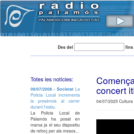
Des del
fins
Comença
Totes les notícies:
concert i
09/07/2008 - Societat
La
Policia Local incrementa
la presència al carrer
04/07/2025 Cultura 
durant l'estiu.
La Policia Local de
Palamós ha posat en
marxa ja el seu dispositiu
de reforç per als mesos...