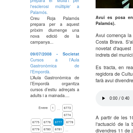
prepara el 'Mulla't per
l'esclerosi múltiple' a
Palamós.
Avui es posa en 
Creu Roja Palamós
Palamós).
prepara per a aquest
pròxim diumenge una
Avui comença la 
nova edició de la
Costa Brava. S'al
campanya...
novetat d'aquest 
09/07/2008 - Societat
indrets del munici
Cursos a l'Aula
Gastronòmica de
Es tracta, en re
l'Empordà.
regidora de Cultu
L’Aula Gastronòmica de
farà avui divendres
l’Empordà organitza
cursos d’estiu adreçats a
adults i a mainada....
Enrere
1
6773
…
6774
A partir de les 
6775
6776
6777
6778
l'actuació de la
6779
6780
6781
divendres 11 de j
…