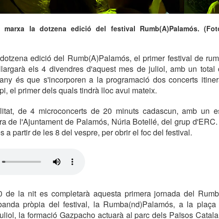
marxa la dotzena edició del festival Rumb(A)Palamós. (Fo
dotzena edició del Rumb(A)Palamós, el primer festival de rum
largarà els 4 divendres d'aquest mes de juliol, amb un total
any és que s'incorporen a la programació dos concerts itiner
pi, el primer dels quals tindrà lloc avui mateix.
alitat, de 4 microconcerts de 20 minuts cadascun, amb un e
ra de l'Ajuntament de Palamós, Núria Botellé, del grup d'ERC.
 a partir de les 8 del vespre, per obrir el foc del festival.
10 de la nit es completarà aquesta primera jornada del Ru
 banda pròpia del festival, la Rumba(nd)Palamós, a la plaça
uliol, la formació Gazpacho actuarà al parc dels Països Catalan