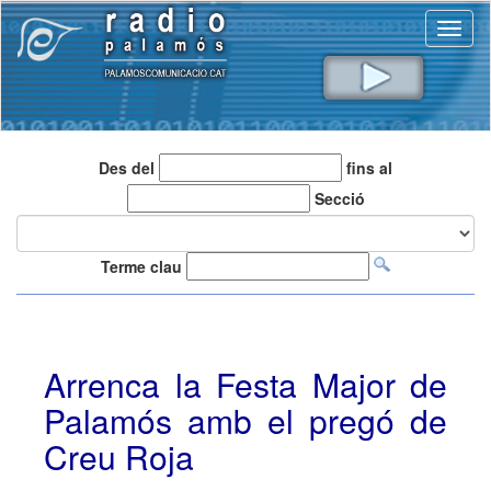
Toggl
naviga
Des del
fins al
Secció
Terme clau
Arrenca la Festa Major de
Palamós amb el pregó de
Creu Roja