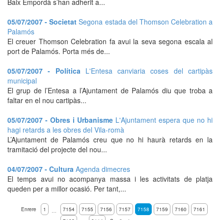
Baix Empordà s’han adherit a...
05/07/2007 - Societat
Segona estada del Thomson Celebration a
Palamós
El creuer Thomson Celebration fa avui la seva segona escala al
port de Palamós. Porta més de...
05/07/2007 - Política
L'Entesa canviaria coses del cartipàs
municipal
El grup de l’Entesa a l’Ajuntament de Palamós diu que troba a
faltar en el nou cartipàs...
05/07/2007 - Obres i Urbanisme
L'Ajuntament espera que no hi
hagi retards a les obres del Vila-romà
L’Ajuntament de Palamós creu que no hi haurà retards en la
tramitació del projecte del nou...
04/07/2007 - Cultura
Agenda dimecres
El temps avui no acompanya massa i les activitats de platja
queden per a millor ocasió. Per tant,...
Enrere
1
7154
7155
7156
7157
7158
7159
7160
7161
…