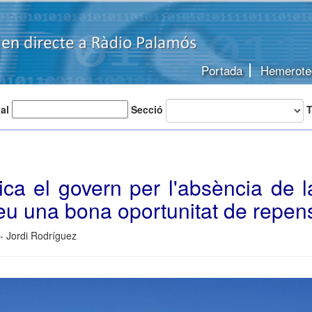
Portada
Hemerote
 al
Secció
T
tica el govern per l'absència de la 
u una bona oportunitat de repens
 - Jordi Rodríguez