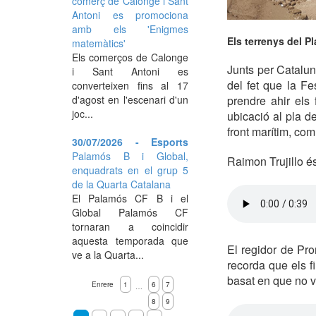
comerç de Calonge i Sant
Antoni es promociona
amb els 'Enigmes
Els terrenys del Pl
matemàtics'
Els comerços de Calonge
Junts per Catalun
i Sant Antoni es
del fet que la Fe
converteixen fins al 17
d'agost en l'escenari d'un
prendre ahir els 
joc...
ubicació al pla d
front marítim, com 
30/07/2026 - Esports
Palamós B i Global,
Raimon Trujillo é
enquadrats en el grup 5
de la Quarta Catalana
El Palamós CF B i el
Global Palamós CF
tornaran a coincidir
aquesta temporada que
El regidor de Pro
ve a la Quarta...
recorda que els f
basat en que no vo
Enrere
1
6
7
…
8
9