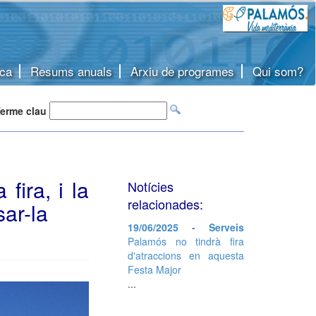
ca
Resums anuals
Arxiu de programes
Qui som?
erme clau
fira, i la
Notícies
relacionades:
ar-la
19/06/2025 - Serveis
Palamós no tindrà fira
d'atraccions en aquesta
Festa Major
...