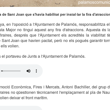
a de Sant Joan que s'havia habilitat per instal·lar la fira d'atraccio
ya, en l'oposició a l'Ajuntament de Palamós, responsabilitza e
sta Major no tingui aquest any fira d'atraccions. Aquesta és 
firaires, després que l'Ajuntament els acredités la viabilitat 
e Sant Joan que havien pactat, però no els pogués garantir torn
ells volien.
s el portaveu de Junts a l'Ajuntament de Palamós.
moció Econòmica, Fires i Mercats, Antoni Bachiller, del grup 
iraires no qüestionen tècnicament l'emplaçament al pla de Nau, 
lien deixar el front marítim.