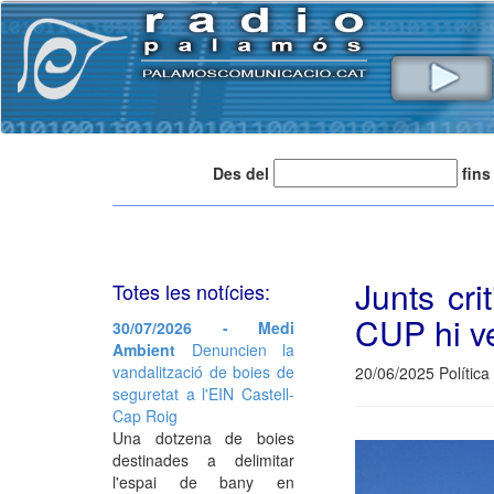
Des del
fins
Junts cri
Totes les notícies:
CUP hi ve
30/07/2026 - Medi
Ambient
Denuncien la
vandalització de boies de
20/06/2025 Política
seguretat a l'EIN Castell-
Cap Roig
Una dotzena de boies
destinades a delimitar
l'espai de bany en