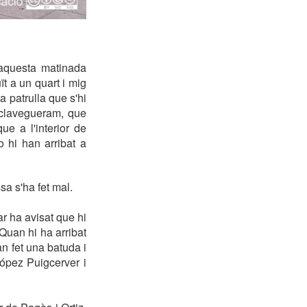
 aquesta matinada
t a un quart i mig
a patrulla que s'hi
e clavegueram, que
ue a l'interior de
o hi han arribat a
sa s'ha fet mal.
ar ha avisat que hi
 Quan hi ha arribat
han fet una batuda i
López Puigcerver i