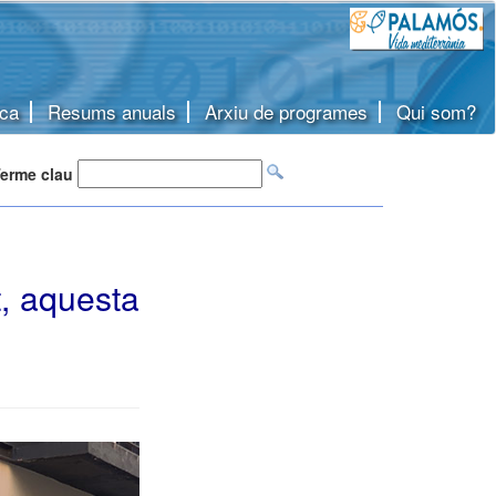
ca
Resums anuals
Arxiu de programes
Qui som?
erme clau
t, aquesta