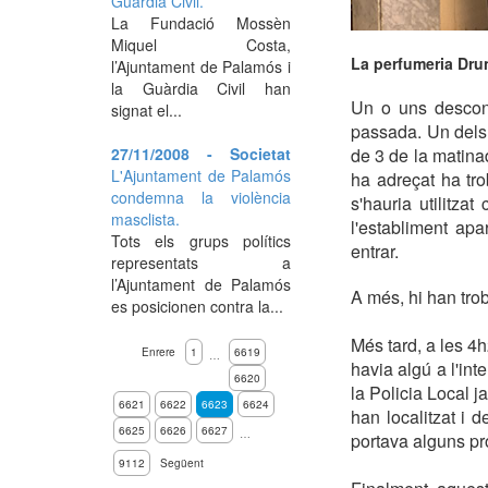
Guàrdia Civil.
La Fundació Mossèn
Miquel Costa,
La perfumeria Drun
l’Ajuntament de Palamós i
la Guàrdia Civil han
Un o uns descone
signat el...
passada. Un dels 
27/11/2008 - Societat
de 3 de la matinad
L'Ajuntament de Palamós
ha adreçat ha tro
condemna la violència
s'hauria utilitza
masclista.
l'establiment apa
Tots els grups polítics
entrar.
representats a
l’Ajuntament de Palamós
A més, hi han trob
es posicionen contra la...
Més tard, a les 4h
Enrere
1
6619
…
havia algú a l'int
6620
la Policia Local ja
6621
6622
6623
6624
han localitzat i d
6625
6626
6627
…
portava alguns pro
9112
Següent