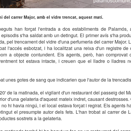
i del carrer Major, amb el vidre trencat, aquest matí.
guts han forçat l'entrada a dos establiments de Palamós,
episodis s'ha saldat amb un detingut. El primer avís s'ha produï
a, pel trencament del vidre d'una perfumeria del carrer Major. L
bat l'accés esbotzat, i ha localitzat una reixa d'un registre d
t com a objecte contundent. Els agents, però, han comprovat q
rentment tot estava intacte, i creuen que el lladre o lladres n
at unes gotes de sang que indicarien que l'autor de la trencadis
20' de la matinada, el vigilant d'un restaurant del passeig del M
erior d'una gelateria d'aquest mateix indret, causant destrosses.
 no hi havia ningú, i el local estava forçat i regirat. Els agents 
etingut el presumpte autor dels fets. L'han trobat al carrer de 
ductes sostrets a la gelateria.