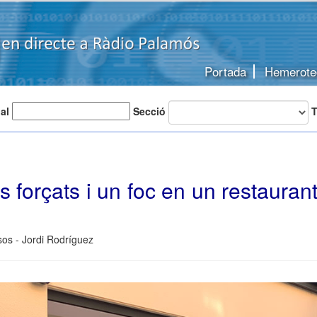
Portada
Hemerote
 al
Secció
T
s forçats i un foc en un restauran
os - Jordi Rodríguez