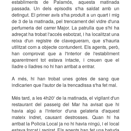
establiments de Palamós, aquesta matinada
passada. Un dels episodis s'ha saldat amb un
detingut. El primer avís s'ha produït a un quart i mig
de 3 de la matinada, pel trencament del vidre d'una
perfumeria del carrer Major. La patrulla que s'hi ha
adreçat ha trobat l'accés esbotzat, i ha localitzat una
reixa d'un registre de clavegueram, que s'hauria
utilitzat com a objecte contundent. Els agents, però,
han comprovat que a l'interior de l'establiment
aparentment tot estava intacte, i creuen que el
lladre o lladres no hi han arribat a entrar.
A més, hi han trobat unes gotes de sang que
indicarien que l'autor de la trencadissa s'ha fet mal.
Més tard, a les 4h20' de la matinada, el vigilant d'un
restaurant del passeig del Mar ha avisat que hi
havia algú a l'interior d'una gelateria d'aquest
mateix indret, causant destrosses. Quan hi ha
arribat la Policia Local ja no hi havia ningú, i el local
estava forçat i regirat. Els agents han fet una batuda