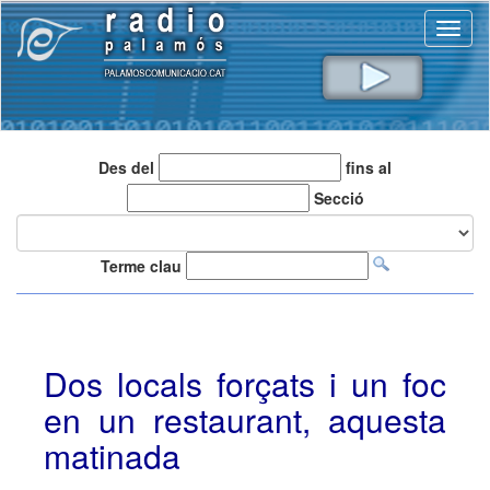
Toggl
naviga
Des del
fins al
Secció
Terme clau
Dos locals forçats i un foc
en un restaurant, aquesta
matinada