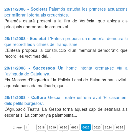
28/11/2008 - Societat
Palamós estudia les primeres actuacions
per millorar l'oferta als creueristes.
Palamós estarà present a la fira de Venècia, que aplega els
principals operadors de creuers al...
28/11/2008 - Societat
L'Entesa proposa un memorial democràtic
que recordi les víctimes del franquisme.
L’Entesa proposa la construcció d’un memorial democràtic que
recordi les víctimes del...
28/11/2008 - Successos
Un home intenta cremar-se viu a
l'avinguda de Catalunya.
Els Mossos d’Esquadra i la Policia Local de Palamós han evitat,
aquesta passada matinada, que...
28/11/2008 - Cultura
Gespa Teatre estrena avui 'El casament
dels petits burgesos'.
L’Agrupació Teatral La Gespa torna aquest cap de setmana als
escenaris. La companyia palamosina...
Enrere
1
6618
6619
6620
6621
6622
6623
6624
6625
…