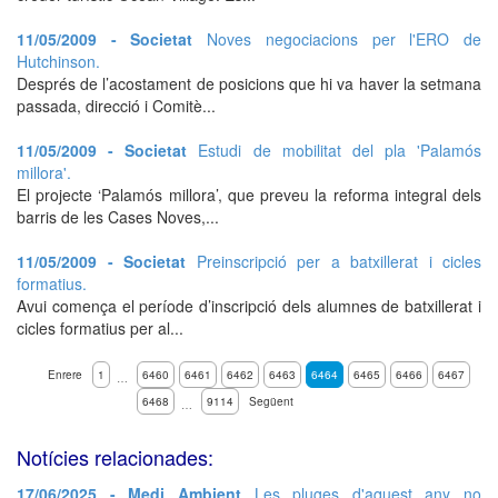
11/05/2009 - Societat
Noves negociacions per l'ERO de
Hutchinson.
Després de l’acostament de posicions que hi va haver la setmana
passada, direcció i Comitè...
11/05/2009 - Societat
Estudi de mobilitat del pla 'Palamós
millora'.
El projecte ‘Palamós millora’, que preveu la reforma integral dels
barris de les Cases Noves,...
11/05/2009 - Societat
Preinscripció per a batxillerat i cicles
formatius.
Avui comença el període d’inscripció dels alumnes de batxillerat i
cicles formatius per al...
Enrere
1
6460
6461
6462
6463
6464
6465
6466
6467
…
6468
9114
Següent
…
Notícies relacionades:
17/06/2025 - Medi Ambient
Les pluges d'aquest any no