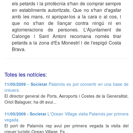
els petards i la pirotècnia s'han de comprar sempre
en establiments autoritzats. Que no s'han d'agafar
amb les mans, ni apropar-los a la cara o al cos, i
que no s'han de llançar contra ningú ni en
aglomeracions de persones. L'Ajuntament de
Calonge i Sant Antoni recomana només tirar
petards a la zona d'Es Monestrí i de l'espigó Costa
Brava.
Totes les notícies:
11/05/2009 - Societat
Palamós es pot convertir en una base de
creuers.
El director general de Ports, Aeroports i Costes de la Generalitat,
Oriol Balaguer, ha dit avui...
11/05/2009 - Societat
L'Ocean Village visita Palamós per primera
vegada.
El port de Palamós rep avui per primera vegada la visita del
creuer turístic Ocean Village. Es...