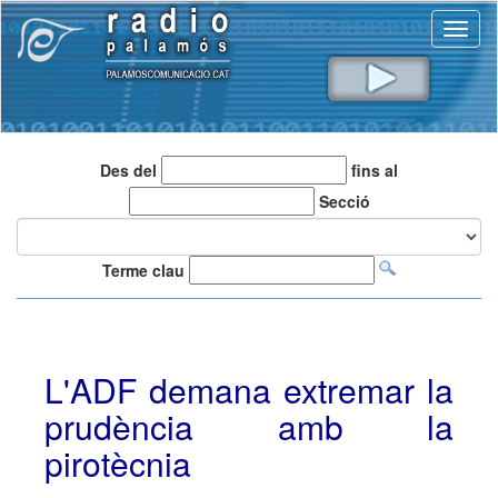
Toggl
naviga
Des del
fins al
Secció
Terme clau
L'ADF demana extremar la
prudència amb la
pirotècnia