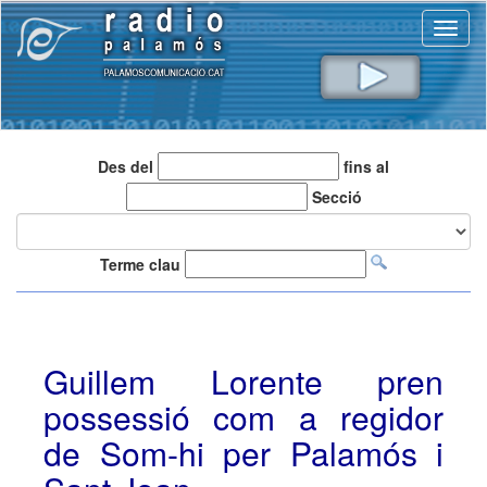
Toggl
naviga
Des del
fins al
Secció
Terme clau
Guillem Lorente pren
possessió com a regidor
de Som-hi per Palamós i