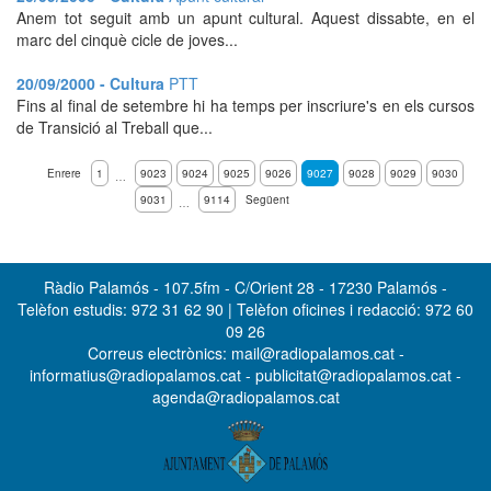
Anem tot seguit amb un apunt cultural. Aquest dissabte, en el
marc del cinquè cicle de joves...
20/09/2000 - Cultura
PTT
Fins al final de setembre hi ha temps per inscriure's en els cursos
de Transició al Treball que...
Enrere
1
9023
9024
9025
9026
9027
9028
9029
9030
…
9031
9114
Següent
…
Ràdio Palamós - 107.5fm - C/Orient 28 - 17230 Palamós -
Telèfon estudis: 972 31 62 90 | Telèfon oficines i redacció: 972 60
09 26
Correus electrònics: mail@radiopalamos.cat -
informatius@radiopalamos.cat - publicitat@radiopalamos.cat -
agenda@radiopalamos.cat