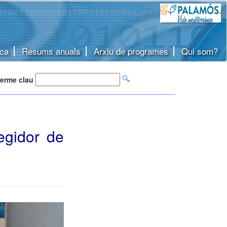
ca
Resums anuals
Arxiu de programes
Qui som?
erme clau
egidor de