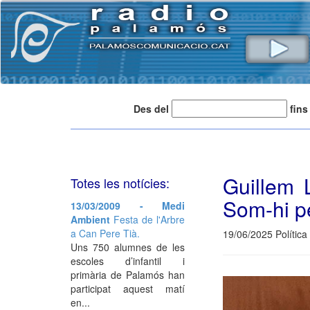
Des del
fins
Guillem 
Totes les notícies:
Som-hi p
13/03/2009 - Medi
Ambient
Festa de l'Arbre
a Can Pere Tià.
19/06/2025 Política
Uns 750 alumnes de les
escoles d’infantil i
primària de Palamós han
participat aquest matí
en...