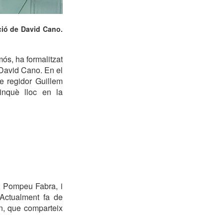
ció de David Cano.
ós, ha formalitzat
 David Cano. En el
e regidor Guillem
inquè lloc en la
at Pompeu Fabra, i
 Actualment fa de
n, que comparteix