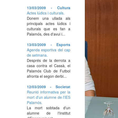
13/03/2009 - Cultura
Actes lúdics i culturals.
Donem una ullada als
principals actes lúdics i
culturals que es fan a
Palamós, des d'avui i...
13/03/2009 - Esports
Agenda esportiva del cap
de setmana.
Després de la derrota a
casa contra el Cassà, el
Palamós Club de Futbol
afronta el segon derbi...
12/03/2009 - Societat
Reunió informativa per la
mort d'un alumne de l'IES
Palamós.
La mort sobtada d'un
alumne de l'Institut