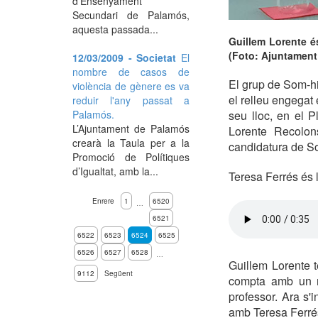
d'Ensenyament
Secundari de Palamós,
aquesta passada...
Guillem Lorente é
(Foto: Ajuntament
12/03/2009 - Societat
El
nombre de casos de
El grup de Som-hi
violència de gènere es va
el relleu engegat
reduir l'any passat a
Palamós.
seu lloc, en el 
L’Ajuntament de Palamós
Lorente Recolon
crearà la Taula per a la
candidatura de S
Promoció de Polítiques
d’Igualtat, amb la...
Teresa Ferrés és 
Enrere
1
6520
…
6521
6522
6523
6524
6525
6526
6527
6528
…
Guillem Lorente t
9112
Següent
compta amb un mà
professor. Ara s
amb Teresa Ferré