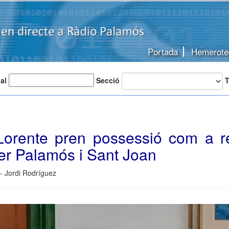
Portada
Hemerote
 al
Secció
T
Lorente pren possessió com a r
er Palamós i Sant Joan
 - Jordi Rodríguez