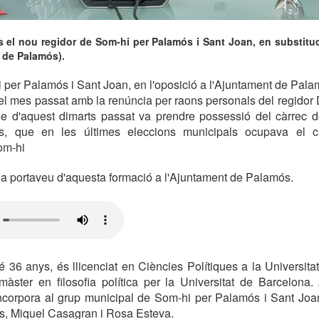
s el nou regidor de Som-hi per Palamós i Sant Joan, en substitu
 de Palamós).
 per Palamós i Sant Joan, en l'oposició a l'Ajuntament de Palam
 el mes passat amb la renúncia per raons personals del regidor
Ple d'aquest dimarts passat va prendre possessió del càrrec d
s, que en les últimes eleccions municipals ocupava el c
om-hi
la portaveu d'aquesta formació a l'Ajuntament de Palamós.
é 36 anys, és llicenciat en Ciències Polítiques a la Universit
ster en filosofia política per la Universitat de Barcelona.
'incorpora al grup municipal de Som-hi per Palamós i Sant Joa
s, Miquel Casagran i Rosa Esteva.