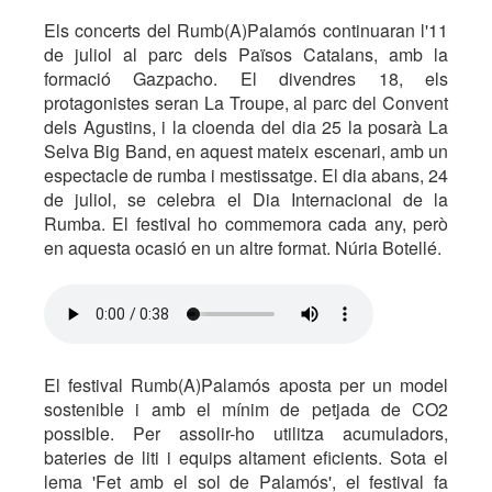
Els concerts del Rumb(A)Palamós continuaran l'11
de juliol al parc dels Països Catalans, amb la
formació Gazpacho. El divendres 18, els
protagonistes seran La Troupe, al parc del Convent
dels Agustins, i la cloenda del dia 25 la posarà La
Selva Big Band, en aquest mateix escenari, amb un
espectacle de rumba i mestissatge. El dia abans, 24
de juliol, se celebra el Dia Internacional de la
Rumba. El festival ho commemora cada any, però
en aquesta ocasió en un altre format. Núria Botellé.
El festival Rumb(A)Palamós aposta per un model
sostenible i amb el mínim de petjada de CO2
possible. Per assolir-ho utilitza acumuladors,
bateries de liti i equips altament eficients. Sota el
lema 'Fet amb el sol de Palamós', el festival fa