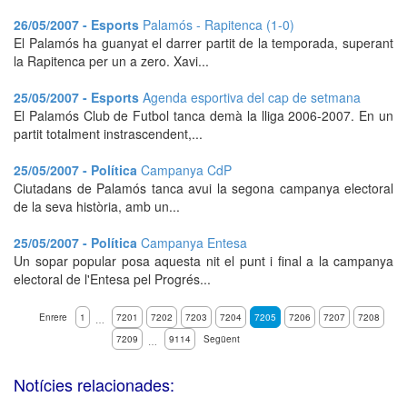
26/05/2007 - Esports
Palamós - Rapitenca (1-0)
El Palamós ha guanyat el darrer partit de la temporada, superant
la Rapitenca per un a zero. Xavi...
25/05/2007 - Esports
Agenda esportiva del cap de setmana
El Palamós Club de Futbol tanca demà la lliga 2006-2007. En un
partit totalment instrascendent,...
25/05/2007 - Política
Campanya CdP
Ciutadans de Palamós tanca avui la segona campanya electoral
de la seva història, amb un...
25/05/2007 - Política
Campanya Entesa
Un sopar popular posa aquesta nit el punt i final a la campanya
electoral de l'Entesa pel Progrés...
Enrere
1
7201
7202
7203
7204
7205
7206
7207
7208
…
7209
9114
Següent
…
Notícies relacionades: