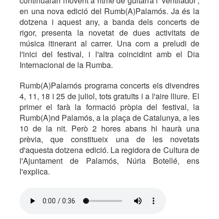
continuaran movent a ritme de guitarra i 'ventilador',
en una nova edició del Rumb(A)Palamós. Ja és la
dotzena i aquest any, a banda dels concerts de
rigor, presenta la novetat de dues activitats de
música itinerant al carrer. Una com a preludi de
l'inici del festival, i l'altra coincidint amb el Dia
Internacional de la Rumba.
Rumb(A)Palamós programa concerts els divendres
4, 11, 18 i 25 de juliol, tots gratuïts i a l'aire lliure. El
primer el farà la formació pròpia del festival, la
Rumb(A)nd Palamós, a la plaça de Catalunya, a les
10 de la nit. Però 2 hores abans hi haurà una
prèvia, que constitueix una de les novetats
d'aquesta dotzena edició. La regidora de Cultura de
l'Ajuntament de Palamós, Núria Botellé, ens
l'explica.