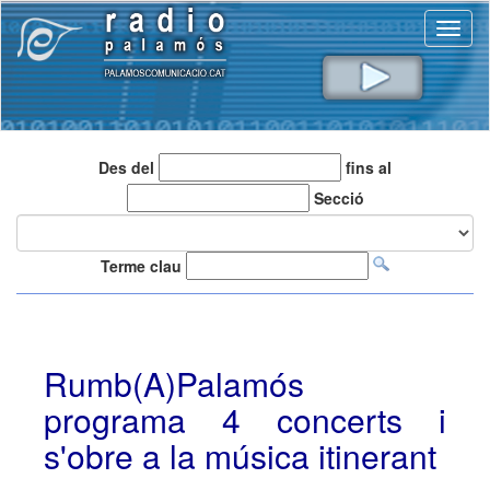
Toggl
naviga
Des del
fins al
Secció
Terme clau
Rumb(A)Palamós
programa 4 concerts i
s'obre a la música itinerant