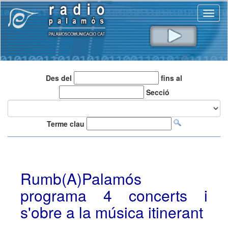
Toggl
naviga
Des del
fins al
Secció
Terme clau
Rumb(A)Palamós
programa 4 concerts i
s'obre a la música itinerant