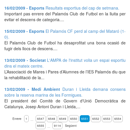
16/02/2009 - Esports
Resultats esportius del cap de setmana.
Important pas enrere del Palamós Club de Futbol en la lluita per
evitar el descens de categoria....
15/02/2009 - Esports
El Palamós CF perd al camp del Mataró (1-
0).
El Palamós Club de Futbol ha desaprofitat una bona ocasió de
fugir dels llocs de descens....
13/02/2009 - Societat
L'AMPA de l'institut volia un espai esportiu
dins el mateix centre.
L’Associació de Mares i Pares d’Alumnes de l’IES Palamós diu que
la rehabilitació de la...
13/02/2009 - Medi Ambient
Duran i Lleida demana consens
sobre la reserva marina de les Formigues.
El president del Comitè de Govern d'Unió Democràtica de
Catalunya, Josep Antoni Duran i Lleida,...
Enrere
1
6547
6548
6549
6550
6551
6552
6553
6554
…
6555
9114
Següent
…