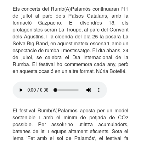
Els concerts del Rumb(A)Palamós continuaran l'11
de juliol al parc dels Països Catalans, amb la
formació Gazpacho. El divendres 18, els
protagonistes seran La Troupe, al parc del Convent
dels Agustins, i la cloenda del dia 25 la posarà La
Selva Big Band, en aquest mateix escenari, amb un
espectacle de rumba i mestissatge. El dia abans, 24
de juliol, se celebra el Dia Internacional de la
Rumba. El festival ho commemora cada any, però
en aquesta ocasió en un altre format. Núria Botellé.
El festival Rumb(A)Palamós aposta per un model
sostenible i amb el mínim de petjada de CO2
possible. Per assolir-ho utilitza acumuladors,
bateries de liti i equips altament eficients. Sota el
lema 'Fet amb el sol de Palamós', el festival fa