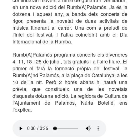
continuaran movent a ritme de guitarra i 'ventilador',
en una nova edició del Rumb(A)Palamós. Ja és la
dotzena i aquest any, a banda dels concerts de
rigor, presenta la novetat de dues activitats de
música itinerant al carrer. Una com a preludi de
l'inici del festival, i l'altra coincidint amb el Dia
Internacional de la Rumba.
Rumb(A)Palamós programa concerts els divendres
4, 11, 18 i 25 de juliol, tots gratuïts i a l'aire lliure. El
primer el farà la formació pròpia del festival, la
Rumb(A)nd Palamós, a la plaça de Catalunya, a les
10 de la nit. Però 2 hores abans hi haurà una
prèvia, que constitueix una de les novetats
d'aquesta dotzena edició. La regidora de Cultura de
l'Ajuntament de Palamós, Núria Botellé, ens
l'explica.