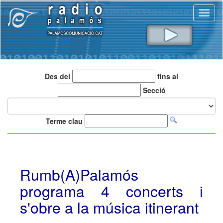
Toggl
naviga
Des del
fins al
Secció
Terme clau
Rumb(A)Palamós
programa 4 concerts i
s'obre a la música itinerant