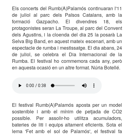
Els concerts del Rumb(A)Palamós continuaran l'11
de juliol al parc dels Països Catalans, amb la
formació Gazpacho. El divendres 18, els
protagonistes seran La Troupe, al parc del Convent
dels Agustins, i la cloenda del dia 25 la posarà La
Selva Big Band, en aquest mateix escenari, amb un
espectacle de rumba i mestissatge. El dia abans, 24
de juliol, se celebra el Dia Internacional de la
Rumba. El festival ho commemora cada any, però
en aquesta ocasió en un altre format. Núria Botellé.
El festival Rumb(A)Palamós aposta per un model
sostenible i amb el mínim de petjada de CO2
possible. Per assolir-ho utilitza acumuladors,
bateries de liti i equips altament eficients. Sota el
lema 'Fet amb el sol de Palamós', el festival fa