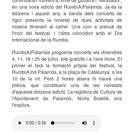
continuaran movent a ritme de guitarra i 'ventilador',
en una nova edició del Rumb(A)Palamós. Ja és la
dotzena i aquest any, a banda dels concerts de
rigor, presenta la novetat de dues activitats de
música itinerant al carrer. Una com a preludi de
l'inici del festival, i l'altra coincidint amb el Dia
Internacional de la Rumba.
Rumb(A)Palamós programa concerts els divendres
4, 11, 18 i 25 de juliol, tots gratuïts i a l'aire lliure. El
primer el farà la formació pròpia del festival, la
Rumb(A)nd Palamós, a la plaça de Catalunya, a les
10 de la nit. Però 2 hores abans hi haurà una
prèvia, que constitueix una de les novetats
d'aquesta dotzena edició. La regidora de Cultura de
l'Ajuntament de Palamós, Núria Botellé, ens
l'explica.