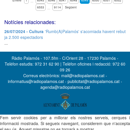
Enrere
1
6545
6546
6547
6548
6549
6550
6551
6552
…
6553
9114
Següent
…
Notícies relacionades:
26/07/2024 - Cultura
'Rumb(A)Palamós' s'acomiada havent rebut
ja 2.500 espectadors
...
Ràdio Palamós - 107.5fm - C/Orient 28 - 17230 Palamós -
Telèfon estudis: 972 31 62 90 | Telèfon oficines i redacció: 972 60
09 26
Correus electrònics: mail@radiopalamos.cat -
informatius@radiopalamos.cat - publicitat@radiopalamos.cat -
agenda@radiopalamos.cat
Fem servir cookies per a millorar els nostres serveis, cerques i
informació mostrada. Si segueix navegant, considerem que n'accepta
el seu ús. Aquest missatge no es tornarà a mostrar.