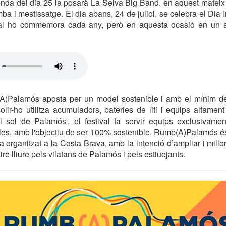
oenda del dia 25 la posarà La Selva Big Band, en aquest matei
a i mestissatge. El dia abans, 24 de juliol, se celebra el Dia I
al ho commemora cada any, però en aquesta ocasió en un al
(A)Palamós aposta per un model sostenible i amb el mínim 
lir-ho utilitza acumuladors, bateries de liti i equips altament 
 sol de Palamós', el festival fa servir equips exclusivame
es, amb l'objectiu de ser 100% sostenible. Rumb(A)Palamós és 
organitzat a la Costa Brava, amb la intenció d’ampliar i millora
’aire lliure pels vilatans de Palamós i pels estiuejants.