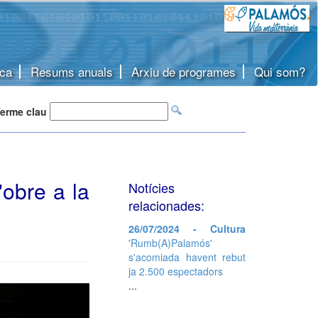
ca
Resums anuals
Arxiu de programes
Qui som?
erme clau
obre a la
Notícies
relacionades:
26/07/2024 - Cultura
'Rumb(A)Palamós'
s'acomiada havent rebut
ja 2.500 espectadors
...