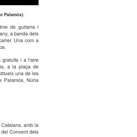
de Palamós).
tme de guitarra i
 any, a banda dels
 carrer. Una com a
ba.
ratuïts i a l'aire
ós, a la plaça de
titueix una de les
de Palamós, Núria
s Catalans, amb la
c del Convent dels