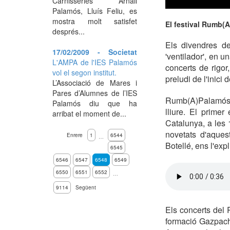
Carnisseries Arnall
Palamós, Lluís Feliu, es
mostra molt satisfet
El festival Rumb(
després...
Els divendres de
17/02/2009 - Societat
'ventilador', en 
L'AMPA de l'IES Palamós
concerts de rigor
vol el segon institut.
preludi de l'inici 
L’Associació de Mares i
Pares d’Alumnes de l’IES
Rumb(A)Palamós pr
Palamós diu que ha
lliure. El prime
arribat el moment de...
Catalunya, a les 
novetats d'aques
Enrere
1
6544
…
Botellé, ens l'expl
6545
6546
6547
6548
6549
6550
6551
6552
…
9114
Següent
Els concerts del 
formació Gazpacho