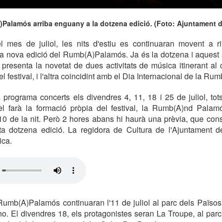
A)Palamós arriba enguany a la dotzena edició. (Foto: Ajuntament 
l mes de juliol, les nits d'estiu es continuaran movent a ri
una nova edició del Rumb(A)Palamós. Ja és la dotzena i aquest
, presenta la novetat de dues activitats de música itinerant al
del festival, i l'altra coincidint amb el Dia Internacional de la Rum
ograma concerts els divendres 4, 11, 18 i 25 de juliol, tots g
r el farà la formació pròpia del festival, la Rumb(A)nd Palam
10 de la nit. Però 2 hores abans hi haurà una prèvia, que cons
ta dotzena edició. La regidora de Cultura de l'Ajuntament 
ica.
Rumb(A)Palamós continuaran l'11 de juliol al parc dels Païso
. El divendres 18, els protagonistes seran La Troupe, al par