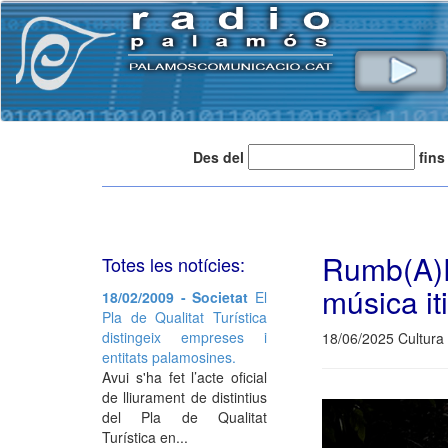
Des del
fins
Rumb(A)P
Totes les notícies:
música it
18/02/2009 - Societat
El
Pla de Qualitat Turística
distingeix empreses i
18/06/2025 Cultura 
entitats palamosines.
Avui s'ha fet l’acte oficial
de lliurament de distintius
del Pla de Qualitat
Turística en...