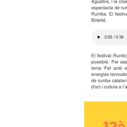
Agustins, i la cl
espectacle de rumb
Rumba. El festiv
Botellé.
El festival Rumb
possible. Per asso
lema 'Fet amb el
energies renovabl
de rumba catalana 
d'oci i cultura a l