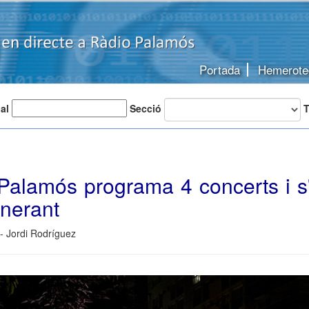
Portada
Hemerote
 al
Secció
T
alamós programa 4 concerts i s'
inerant
- Jordi Rodríguez