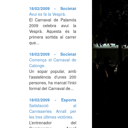
18/02/2009 - Societat
Avui es fa la Vesprà.
El Carnaval de Palamós
2009 celebra avui la
Vesprà. Aquesta és la
primera sortida al carrer
que...
18/02/2009 - Societat
Comença el Carnaval de
Calonge.
Un sopar popular, amb
l'assistència d'unes 200
persones, ha marcat l'inici
formal del Carnaval de...
18/02/2009 - Esports
Satisfacció al
Carnisseries Arnall per
les tres últimes victòries.
L’entrenador del