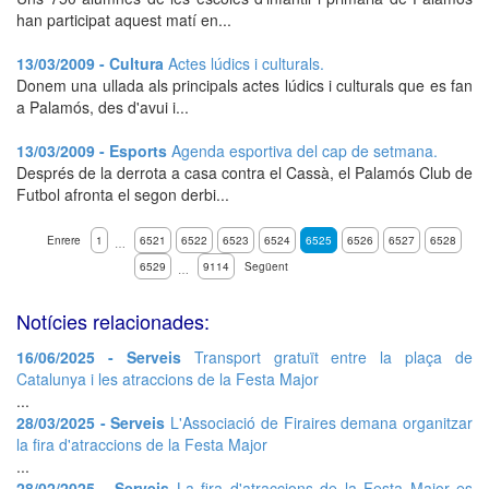
han participat aquest matí en...
13/03/2009 - Cultura
Actes lúdics i culturals.
Donem una ullada als principals actes lúdics i culturals que es fan
a Palamós, des d'avui i...
13/03/2009 - Esports
Agenda esportiva del cap de setmana.
Després de la derrota a casa contra el Cassà, el Palamós Club de
Futbol afronta el segon derbi...
Enrere
1
6521
6522
6523
6524
6525
6526
6527
6528
…
6529
9114
Següent
…
Notícies relacionades:
16/06/2025 - Serveis
Transport gratuït entre la plaça de
Catalunya i les atraccions de la Festa Major
...
28/03/2025 - Serveis
L'Associació de Firaires demana organitzar
la fira d'atraccions de la Festa Major
...
28/02/2025 - Serveis
La fira d'atraccions de la Festa Major es