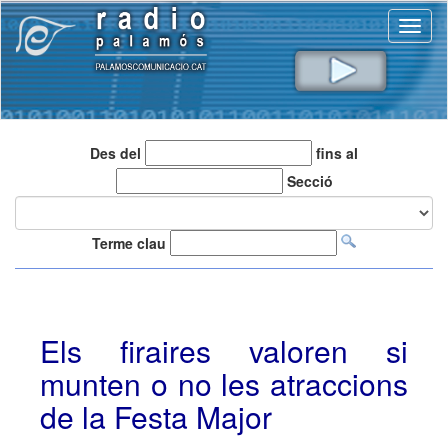
Toggl
naviga
Des del
fins al
Secció
Terme clau
Els firaires valoren si
munten o no les atraccions
de la Festa Major