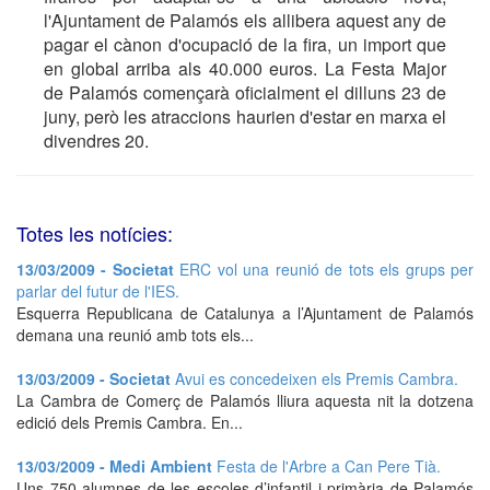
l'Ajuntament de Palamós els allibera aquest any de
pagar el cànon d'ocupació de la fira, un import que
en global arriba als 40.000 euros. La Festa Major
de Palamós començarà oficialment el dilluns 23 de
juny, però les atraccions haurien d'estar en marxa el
divendres 20.
Totes les notícies:
13/03/2009 - Societat
ERC vol una reunió de tots els grups per
parlar del futur de l'IES.
Esquerra Republicana de Catalunya a l’Ajuntament de Palamós
demana una reunió amb tots els...
13/03/2009 - Societat
Avui es concedeixen els Premis Cambra.
La Cambra de Comerç de Palamós lliura aquesta nit la dotzena
edició dels Premis Cambra. En...
13/03/2009 - Medi Ambient
Festa de l'Arbre a Can Pere Tià.
Uns 750 alumnes de les escoles d’infantil i primària de Palamós