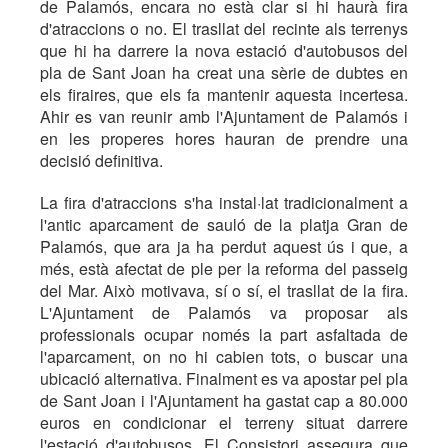
de Palamós, encara no està clar si hi haurà fira
d'atraccions o no. El trasllat del recinte als terrenys
que hi ha darrere la nova estació d'autobusos del
pla de Sant Joan ha creat una sèrie de dubtes en
els firaires, que els fa mantenir aquesta incertesa.
Ahir es van reunir amb l'Ajuntament de Palamós i
en les properes hores hauran de prendre una
decisió definitiva.
La fira d'atraccions s'ha instal·lat tradicionalment a
l'antic aparcament de sauló de la platja Gran de
Palamós, que ara ja ha perdut aquest ús i que, a
més, està afectat de ple per la reforma del passeig
del Mar. Això motivava, sí o sí, el trasllat de la fira.
L'Ajuntament de Palamós va proposar als
professionals ocupar només la part asfaltada de
l'aparcament, on no hi cabien tots, o buscar una
ubicació alternativa. Finalment es va apostar pel pla
de Sant Joan i l'Ajuntament ha gastat cap a 80.000
euros en condicionar el terreny situat darrere
l'estació d'autobusos. El Consistori assegura que