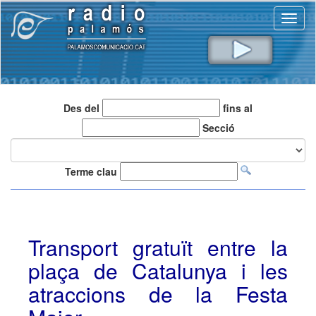
Toggl
naviga
Des del
fins al
Secció
Terme clau
Transport gratuït entre la
plaça de Catalunya i les
atraccions de la Festa