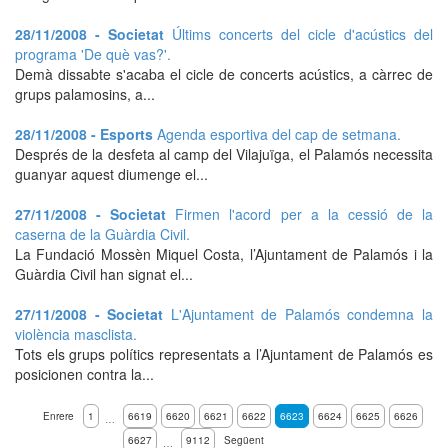
28/11/2008 - Societat
Últims concerts del cicle d'acústics del
programa 'De què vas?'.
Demà dissabte s'acaba el cicle de concerts acústics, a càrrec de
grups palamosins, a...
28/11/2008 - Esports
Agenda esportiva del cap de setmana.
Després de la desfeta al camp del Vilajuïga, el Palamós necessita
guanyar aquest diumenge el...
27/11/2008 - Societat
Firmen l'acord per a la cessió de la
caserna de la Guàrdia Civil.
La Fundació Mossèn Miquel Costa, l’Ajuntament de Palamós i la
Guàrdia Civil han signat el...
27/11/2008 - Societat
L'Ajuntament de Palamós condemna la
violència masclista.
Tots els grups polítics representats a l’Ajuntament de Palamós es
posicionen contra la...
Enrere
1
6619
6620
6621
6622
6623
6624
6625
6626
…
6627
9112
Següent
…