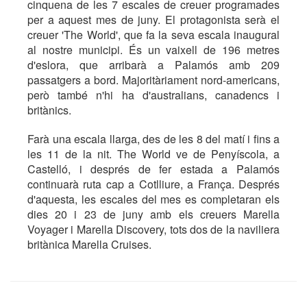
cinquena de les 7 escales de creuer programades
per a aquest mes de juny. El protagonista serà el
creuer 'The World', que fa la seva escala inaugural
al nostre municipi. És un vaixell de 196 metres
d'eslora, que arribarà a Palamós amb 209
passatgers a bord. Majoritàriament nord-americans,
però també n'hi ha d'australians, canadencs i
britànics.
Farà una escala llarga, des de les 8 del matí i fins a
les 11 de la nit. The World ve de Penyíscola, a
Castelló, i després de fer estada a Palamós
continuarà ruta cap a Cotlliure, a França. Després
d'aquesta, les escales del mes es completaran els
dies 20 i 23 de juny amb els creuers Marella
Voyager i Marella Discovery, tots dos de la naviliera
britànica Marella Cruises.