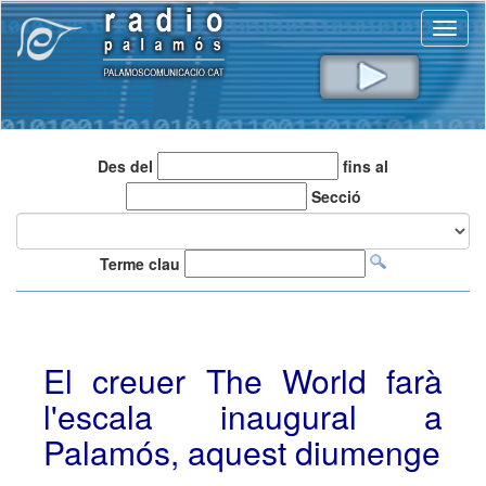
Toggl
naviga
Des del
fins al
Secció
Terme clau
El creuer The World farà
l'escala inaugural a
Palamós, aquest diumenge