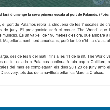
d farà diumenge la seva primera escala al port de Palamós. (Foto;
 el port de Palamós rebrà la cinquena de les 7 escales de c
 de juny. El protagonista serà el creuer 'The World', que 
re municipi. És un vaixell de 196 metres d'eslora, que arribarà
. Majoritàriament nord-americans, però també n'hi ha d'austra
arga, des de les 8 del matí i fins a les 11 de la nit. The World 
rés de fer estada a Palamós continuarà ruta cap a Cotlliure, 
scales del mes es completaran els dies 20 i 23 de juny amb el
Discovery, tots dos de la naviliera britànica Marella Cruises.