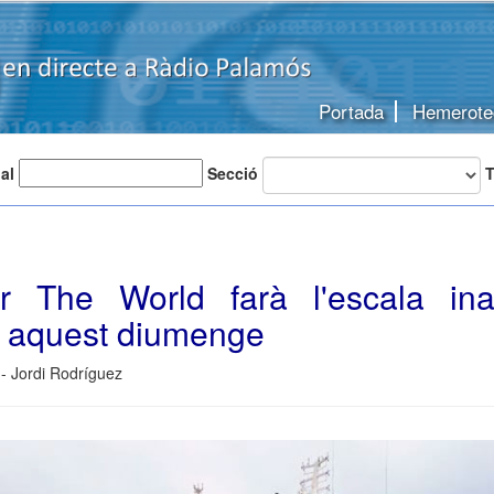
Portada
Hemerote
 al
Secció
T
r The World farà l'escala in
 aquest diumenge
- Jordi Rodríguez