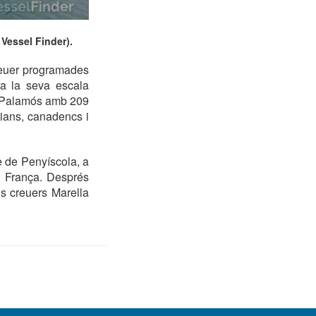
 Vessel Finder).
reuer programades
fa la seva escala
 a Palamós amb 209
lians, canadencs i
ve de Penyíscola, a
a França. Després
s creuers Marella