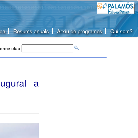
ca
Resums anuals
Arxiu de programes
Qui som?
erme clau
augural a