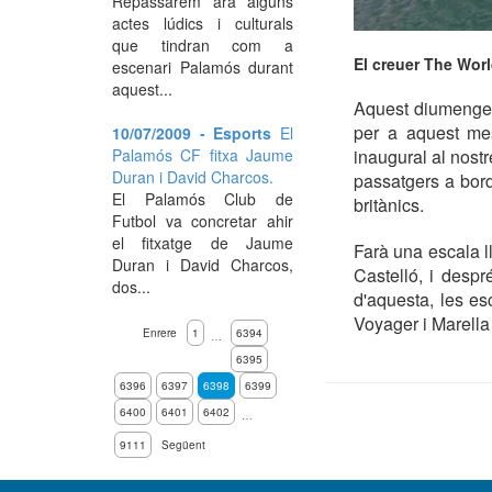
Repassarem ara alguns
actes lúdics i culturals
que tindran com a
El creuer The Worl
escenari Palamós durant
aquest...
Aquest diumenge,
per a aquest mes
10/07/2009 - Esports
El
Palamós CF fitxa Jaume
inaugural al nost
Duran i David Charcos.
passatgers a bord
El Palamós Club de
britànics.
Futbol va concretar ahir
el fitxatge de Jaume
Farà una escala ll
Duran i David Charcos,
Castelló, i desp
dos...
d'aquesta, les e
Voyager i Marella 
Enrere
1
6394
…
6395
6396
6397
6398
6399
6400
6401
6402
…
9111
Següent