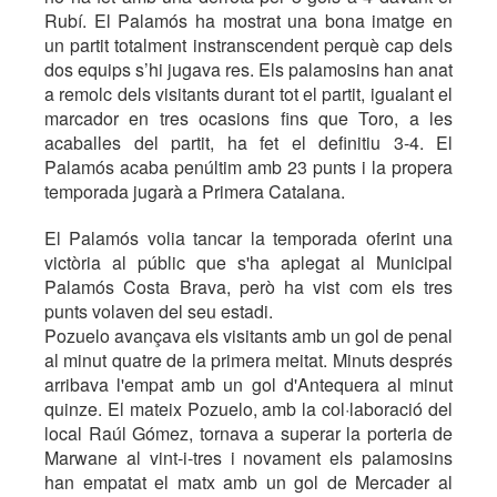
Rubí. El Palamós ha mostrat una bona imatge en
un partit totalment instranscendent perquè cap dels
dos equips s’hi jugava res. Els palamosins han anat
a remolc dels visitants durant tot el partit, igualant el
marcador en tres ocasions fins que Toro, a les
acaballes del partit, ha fet el definitiu 3-4. El
Palamós acaba penúltim amb 23 punts i la propera
temporada jugarà a Primera Catalana.
El Palamós volia tancar la temporada oferint una
victòria al públic que s'ha aplegat al Municipal
Palamós Costa Brava, però ha vist com els tres
punts volaven del seu estadi.
Pozuelo avançava els visitants amb un gol de penal
al minut quatre de la primera meitat. Minuts després
arribava l'empat amb un gol d'Antequera al minut
quinze. El mateix Pozuelo, amb la col·laboració del
local Raúl Gómez, tornava a superar la porteria de
Marwane al vint-i-tres i novament els palamosins
han empatat el matx amb un gol de Mercader al