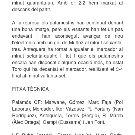
minut quaranta-un. Amb el 2-2 hem marxat al
descans del partit.
A la represa els palamosins han continuat donant
una bona imatge, però els visitants han fet un pas
endavant i han aconseguit avançar de nou
l'electrònic amb un gol de Muñoz al minut seixanta-
tres. Antequera ha tornat a igualar el marcador al
minut setanta-quatre i, tot i que els palamosins
encara han disposat d'alguna ocasió més, ha estat
Toro qui ha decantat el marcador, realitzant el 3-4
final al minut vuitanta-set.
FITXA TÈCNICA
Palamós CF: Marwane, Gómez, Marc Faja (Pol
Laporta), Mercader, Íker Vázquez, R. Fortuny (Iván
Rodríguez), Antequera, Torres (Sergio), R. March
(Àlex Ortega), Campi (Oussama) i Jan Font.