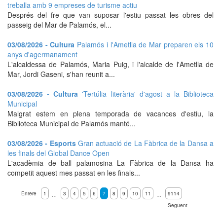
treballa amb 9 empreses de turisme actiu
Després del fre que van suposar l'estiu passat les obres del
passeig del Mar de Palamós, el...
03/08/2026 - Cultura
Palamós i l'Ametlla de Mar preparen els 10
anys d'agermanament
L'alcaldessa de Palamós, Maria Puig, i l'alcalde de l'Ametlla de
Mar, Jordi Gaseni, s'han reunit a...
03/08/2026 - Cultura
'Tertúlia literària' d'agost a la Biblioteca
Municipal
Malgrat estem en plena temporada de vacances d'estiu, la
Biblioteca Municipal de Palamós manté...
03/08/2026 - Esports
Gran actuació de La Fàbrica de la Dansa a
les finals del Global Dance Open
L'acadèmia de ball palamosina La Fàbrica de la Dansa ha
competit aquest mes passat en les finals...
Enrere
1
3
4
5
6
7
8
9
10
11
9114
…
…
Següent