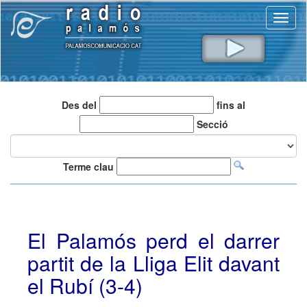
Toggl
naviga
Des del
fins al
Secció
Terme clau
El Palamós perd el darrer
partit de la Lliga Elit davant
el Rubí (3-4)