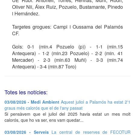
UE Rubí: Antonell, Torres, Hervías, Muñi, Rodri,
Oliver Nii, Álex Ruiz, Pozuelo, Bustamante, Pinedo
i Hernández.
Targetes grogues: Campi i Oussama del Palamós
CF.
Gols: 0-1 (min.4 Pozuelo (p)) - 1-1 (min.15
Antequera) - 1-2 (min.23 Pozuelo) - 2-2 (min. 41
Mercader) - 2-3 (min.63 Muñi) - 3-3 (min.74
Antequera) - 3-4 (min.87 Toro)
Totes les notícies:
03/08/2026 - Medi Ambient
Aquest juliol a Palamós ha estat 2'1
graus més calorós que el de l'any passat
Si pensàvem que el juliol del 2025 havia estat un mes molt
calorós, que ho va ser, ens vam quedar...
03/08/2026 - Serveis
La central de reserves de FECOTUR