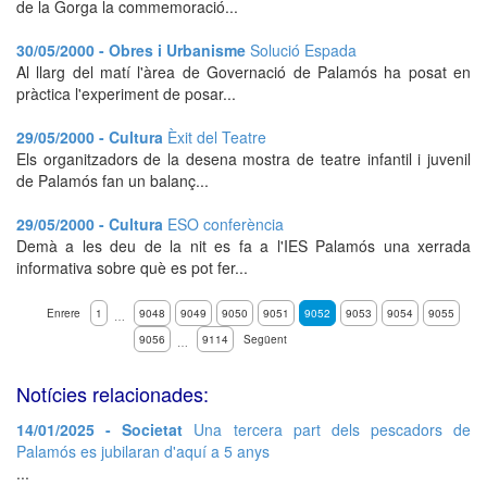
de la Gorga la commemoració...
30/05/2000 - Obres i Urbanisme
Solució Espada
Al llarg del matí l'àrea de Governació de Palamós ha posat en
pràctica l'experiment de posar...
29/05/2000 - Cultura
Èxit del Teatre
Els organitzadors de la desena mostra de teatre infantil i juvenil
de Palamós fan un balanç...
29/05/2000 - Cultura
ESO conferència
Demà a les deu de la nit es fa a l'IES Palamós una xerrada
informativa sobre què es pot fer...
Enrere
1
9048
9049
9050
9051
9052
9053
9054
9055
…
9056
9114
Següent
…
Notícies relacionades:
14/01/2025 - Societat
Una tercera part dels pescadors de
Palamós es jubilaran d'aquí a 5 anys
...