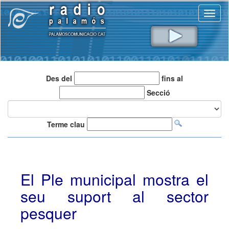
Toggl
naviga
Des del
fins al
Secció
Terme clau
El Ple municipal mostra el
seu suport al sector
pesquer