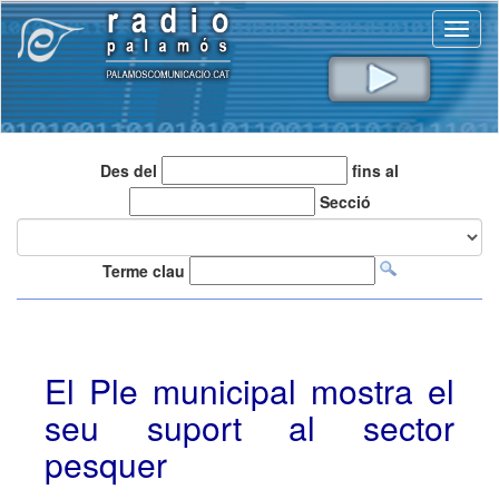
Toggl
naviga
Des del
fins al
Secció
Terme clau
El Ple municipal mostra el
seu suport al sector
pesquer