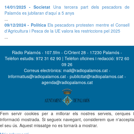
14/01/2025 - Societat
Una tercera part dels pescadors de
Palamós es jubilaran d'aquí a 5 anys
...
09/12/2024 - Política
Els pescadors protesten mentre el Consell
d'Agricultura i Pesca de la UE valora les restriccions pel 2025
...
Ràdio Palamós - 107.5fm - C/Orient 28 - 17230 Palamós -
Telèfon estudis: 972 31 62 90 | Telèfon oficines i redacció: 972 60
09 26
Correus electrònics: mail@radiopalamos.cat -
informatius@radiopalamos.cat - publicitat@radiopalamos.cat -
agenda@radiopalamos.cat
Fem servir cookies per a millorar els nostres serveis, cerques i
informació mostrada. Si segueix navegant, considerem que n'accepta
el seu ús. Aquest missatge no es tornarà a mostrar.