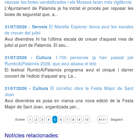
reposar les boies vandalitzades i els Mossos faran més vigilància
L'Ajuntament de Palamós ja ha iniciat el procés per reposar les
boies de seguretat que, a...
31/07/2026 - Serveis
El Marella Explorer tanca avui les escales
de creuer del juliol
Avui divendres hi ha l'última escala de creuer d'aquest mes de
juliol al port de Palamós. El seu...
31/07/2026 - Cultura
1.700 persones ja han passat pel
Rumb(A)Palamós 2026, que avui abaixa el teló
El festival Rumb(A)Palamós programa avui el cinquè i darrer
concert de l'edició d'aquest any. La...
31/07/2026 - Cultura
El correfoc obre la Festa Major de Sant
Joan
Avui divendres es posa en marxa una nova edició de la Festa
Major de Sant Joan, organitzada per...
Enrere
1
2
3
4
5
6
7
8
9
10
9111
Següent
…
Notícies relacionades: