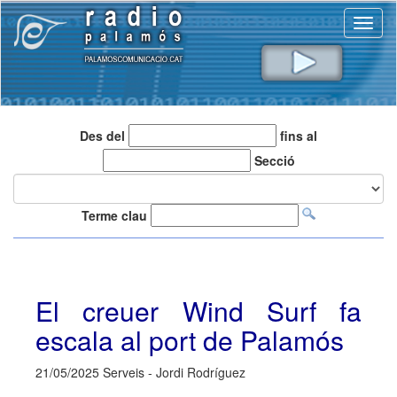
Toggl
naviga
Des del
fins al
Secció
Terme clau
El creuer Wind Surf fa
escala al port de Palamós
21/05/2025 Serveis - Jordi Rodríguez