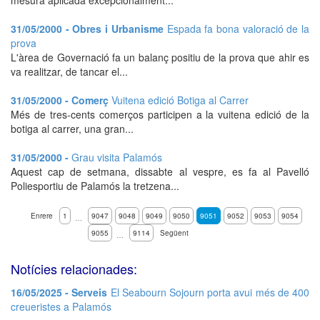
mesura aplicada excepcionalment...
31/05/2000 - Obres i Urbanisme
Espada fa bona valoració de la
prova
L'àrea de Governació fa un balanç positiu de la prova que ahir es
va realitzar, de tancar el...
31/05/2000 - Comerç
Vuitena edició Botiga al Carrer
Més de tres-cents comerços participen a la vuitena edició de la
botiga al carrer, una gran...
31/05/2000 -
Grau visita Palamós
Aquest cap de setmana, dissabte al vespre, es fa al Pavelló
Poliesportiu de Palamós la tretzena...
Enrere
1
9047
9048
9049
9050
9051
9052
9053
9054
…
9055
9114
Següent
…
Notícies relacionades:
16/05/2025 - Serveis
El Seabourn Sojourn porta avui més de 400
creueristes a Palamós