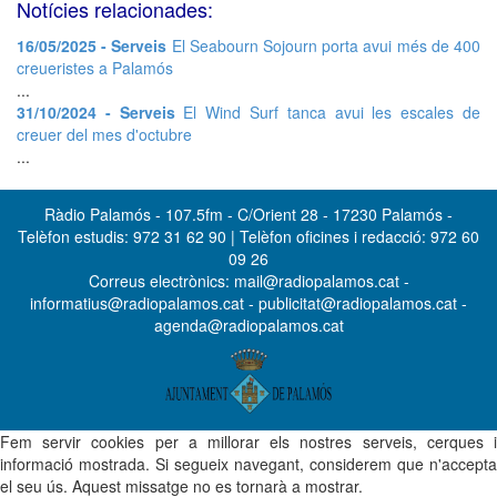
Notícies relacionades:
16/05/2025 - Serveis
El Seabourn Sojourn porta avui més de 400
creueristes a Palamós
...
31/10/2024 - Serveis
El Wind Surf tanca avui les escales de
creuer del mes d'octubre
...
Ràdio Palamós - 107.5fm - C/Orient 28 - 17230 Palamós -
Telèfon estudis: 972 31 62 90 | Telèfon oficines i redacció: 972 60
09 26
Correus electrònics: mail@radiopalamos.cat -
informatius@radiopalamos.cat - publicitat@radiopalamos.cat -
agenda@radiopalamos.cat
Fem servir cookies per a millorar els nostres serveis, cerques i
informació mostrada. Si segueix navegant, considerem que n'accepta
el seu ús. Aquest missatge no es tornarà a mostrar.