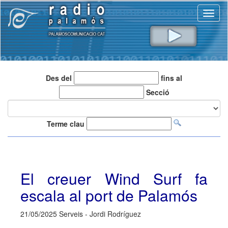
Toggl
naviga
Des del
fins al
Secció
Terme clau
El creuer Wind Surf fa
escala al port de Palamós
21/05/2025 Serveis - Jordi Rodríguez