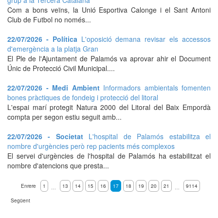
grup a la Tercera Catalana
Com a bons veïns, la Unió Esportiva Calonge i el Sant Antoni
Club de Futbol no només...
22/07/2026 - Política
L'oposició demana revisar els accessos
d'emergència a la platja Gran
El Ple de l'Ajuntament de Palamós va aprovar ahir el Document
Únic de Protecció Civil Municipal....
22/07/2026 - Medi Ambient
Informadors ambientals fomenten
bones pràctiques de fondeig i protecció del litoral
L'espai marí protegit Natura 2000 del Litoral del Baix Empordà
compta per segon estiu seguit amb...
22/07/2026 - Societat
L'hospital de Palamós estabilitza el
nombre d'urgències però rep pacients més complexos
El servei d'urgències de l'hospital de Palamós ha estabilitzat el
nombre d'atencions que presta...
Enrere
1
13
14
15
16
17
18
19
20
21
9114
…
…
Següent