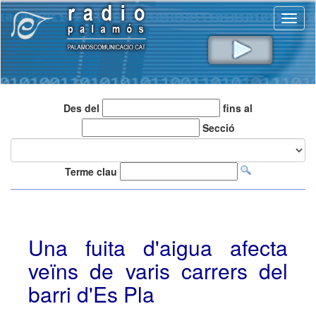
Toggl
naviga
Des del
fins al
Secció
Terme clau
Una fuita d'aigua afecta
veïns de varis carrers del
barri d'Es Pla