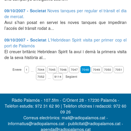
09/10/2007 - Societat
Noves tanques per regular el trànsit el dia
de mercat.
Avui s’han posat en servei les noves tanques que impediran
l’accés del trànsit rodat a...
09/10/2007 - Societat
L'Hebridean Spirit visita per primer cop el
port de Palamós
El creuer britànic Hebridean Spirit fa avui i demà la primera visita
de la seva història al...
Enrere
1
7044
7045
7046
7047
7048
7049
7050
7051
…
7052
9114
Següent
…
Ràdio Palamós - 107.5fm - C/Orient 28 - 17230 Palamós -
Telèfon estudis: 972 31 62 90 | Telèfon oficines i redacció: 972 60
09 26
Correus electrònics: mail@radiopalamos.cat -
informatius@radiopalamos.cat - publicitat@radiopalamos.cat -
agenda@radiopalamos.cat