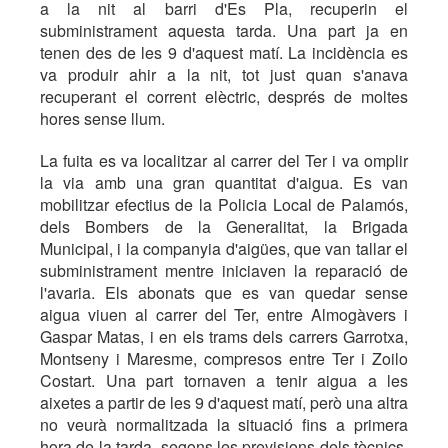
a la nit al barri d'Es Pla, recuperin el
subministrament aquesta tarda. Una part ja en
tenen des de les 9 d'aquest matí. La incidència es
va produir ahir a la nit, tot just quan s'anava
recuperant el corrent elèctric, després de moltes
hores sense llum.
La fuita es va localitzar al carrer del Ter i va omplir
la via amb una gran quantitat d'aigua. Es van
mobilitzar efectius de la Policia Local de Palamós,
dels Bombers de la Generalitat, la Brigada
Municipal, i la companyia d'aigües, que van tallar el
subministrament mentre iniciaven la reparació de
l'avaria. Els abonats que es van quedar sense
aigua viuen al carrer del Ter, entre Almogàvers i
Gaspar Matas, i en els trams dels carrers Garrotxa,
Montseny i Maresme, compresos entre Ter i Zoilo
Costart. Una part tornaven a tenir aigua a les
aixetes a partir de les 9 d'aquest matí, però una altra
no veurà normalitzada la situació fins a primera
hora de la tarda, segons les previsions dels tècnics.