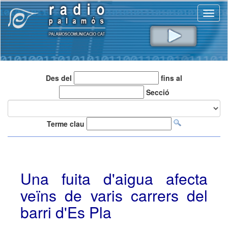
Toggl
naviga
Des del
fins al
Secció
Terme clau
Una fuita d'aigua afecta
veïns de varis carrers del
barri d'Es Pla