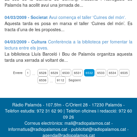
Palamós ha acollit avui una jornada de...
04/03/2009 - Societat
Avui comença el taller 'Cuines del món'.
Aquesta tarda es posa en marxa el taller ‘Cuines del món’. Es
tracta d’una de les propostes...
04/03/2009 - Cultura
Conferència a la biblioteca per fomentar la
lectura entre els joves.
La biblioteca Lluís Barceló i Bou de Palamós organitza aquesta
tarda una xerrada al voltant de...
Enrere
1
6528
6529
6530
6531
6532
6533
6534
6535
…
6536
9112
Següent
…
Ràdio Palamós - 107.5fm - C/Orient 28 - 17230 Palamós -
Telèfon estudis: 972 31 62 90 | Telèfon oficines i redacció: 972 60
09 26
Correus electrònics: mail@radiopalamos.cat -
informatius@radiopalamos.cat - publicitat@radiopalamos.cat -
agenda@radiopalamos.cat