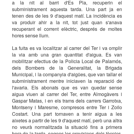
a la nit al barri d'Es Pla, recuperin el
subministrament aquesta tarda. Una part ja en
tenen des de les 9 d'aquest matí. La incidència es
va produir ahir a la nit, tot just quan s'anava
recuperant el corrent elèctric, després de moltes
hores sense llum.
La fuita es va localitzar al carrer del Ter i va omplir
la via amb una gran quantitat d'aigua. Es van
mobilitzar efectius de la Policia Local de Palamós,
dels Bombers de la Generalitat, la Brigada
Municipal, i la companyia d'aigües, que van tallar el
subministrament mentre iniciaven la reparació de
l'avaria. Els abonats que es van quedar sense
aigua viuen al carrer del Ter, entre Almogàvers i
Gaspar Matas, i en els trams dels carrers Garrotxa,
Montseny i Maresme, compresos entre Ter i Zoilo
Costart. Una part tornaven a tenir aigua a les
aixetes a partir de les 9 d'aquest matí, però una altra
no veurà normalitzada la situació fins a primera
hora de la tarda, segons les previsions dels tècnics.