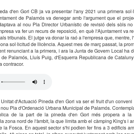
da d'en Gori CB ja va presentar l'any 2021 una primera sol·li
juntament de Palamós va denegar amb l'argument que el projec
aptava al nou Pla Director Urbanístic de revisió dels sòls no
resa va fer un recurs de reposició, en què l'Ajuntament va reite
als tribunals. El jutge va donar la raó a l'empresa que, mentre, 
ona sol·licitud de llicència. Aquest mes de març passat, la prom
ent renunciant a la primera, i ara la Junta de Govern Local ha d
lde de Palamós, Lluís Puig, d'Esquerra Republicana de Catalu
 a contracor.
nitat d'Actuació Pineda d'en Gori va ser el fruit d'un conveni 
el nou Pla d'Ordenació Urbana Municipal de Palamós. Contempla
 pública de la part de la pineda d'en Gori més propera a la 
la zona nord de l'àmbit, la que limita amb el càmping King's i a
 la Fosca. En aquest sector s'hi podien fer fins a 3 edificis 