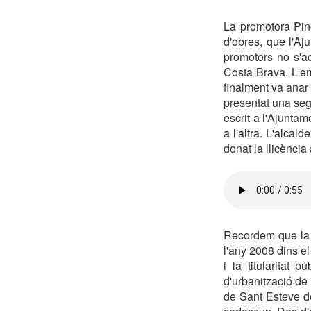
La promotora Pine
d'obres, que l'A
promotors no s'ad
Costa Brava. L'emp
finalment va anar 
presentat una seg
escrit a l'Ajuntam
a l'altra. L'alca
donat la llicència
Recordem que la U
l'any 2008 dins 
i la titularitat
d'urbanització de 
de Sant Esteve de