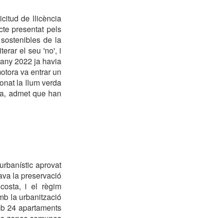
citud de llicència
te presentat pels
 sostenibles de la
rar el seu 'no', i
l'any 2022 ja havia
otora va entrar un
onat la llum verda
nya, admet que han
urbanístic aprovat
va la preservació
costa, i el règim
mb la urbanització
amb 24 apartaments