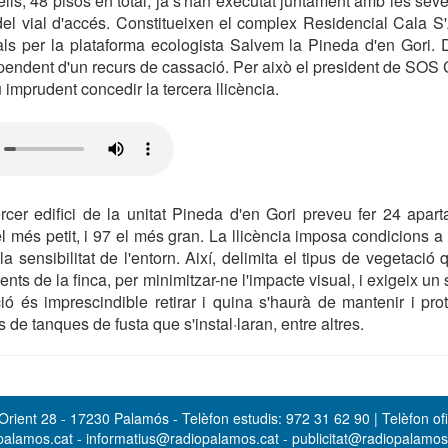
lls, 48 pisos en total, ja s'han executat juntament amb les s
 del vial d'accés. Constitueixen el complex Residencial Cala S'
nals per la plataforma ecologista Salvem la Pineda d'en Gori
 pendent d'un recurs de cassació. Per això el president de SOS 
imprudent concedir la tercera llicència.
ercer edifici de la unitat Pineda d'en Gori preveu fer 24 apar
 més petit, i 97 el més gran. La llicència imposa condicions a n
a sensibilitat de l'entorn. Així, delimita el tipus de vegetació q
ents de la finca, per minimitzar-ne l'impacte visual, i exigeix u
ó és imprescindible retirar i quina s'haurà de mantenir i pr
s de tanques de fusta que s'instal·laran, entre altres.
rient 28 - 17230 Palamós - Telèfon estudis: 972 31 62 90 | Telèfon ofi
opalamos.cat - informatius@radiopalamos.cat - publicitat@radiopalamo