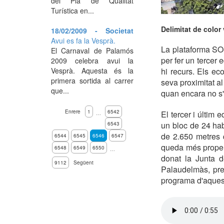
del Pla de Qualitat
Turística en...
Delimitat de color
18/02/2009 - Societat
Avui es fa la Vesprà.
La plataforma SO
El Carnaval de Palamós
per fer un tercer 
2009 celebra avui la
Vesprà. Aquesta és la
hi recurs. Els ec
primera sortida al carrer
seva proximitat al
que...
quan encara no s'h
Enrere
1
6542
El tercer i últim 
…
un bloc de 24 hab
6543
de 2.650 metres q
6544
6545
6546
6547
queda més proper
6548
6549
6550
…
donat la Junta d
9112
Següent
Palaudelmàs, pre
programa d'aquest