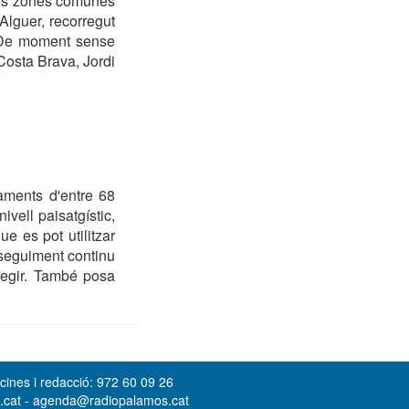
eves zones comunes
Alguer, recorregut
. De moment sense
Costa Brava, Jordi
taments d'entre 68
ivell paisatgístic,
ue es pot utilitzar
n seguiment continu
otegir. També posa
cines i redacció: 972 60 09 26
s.cat - agenda@radiopalamos.cat