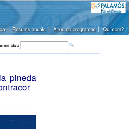
ca
Resums anuals
Arxiu de programes
Qui som?
erme clau
la pineda
contracor