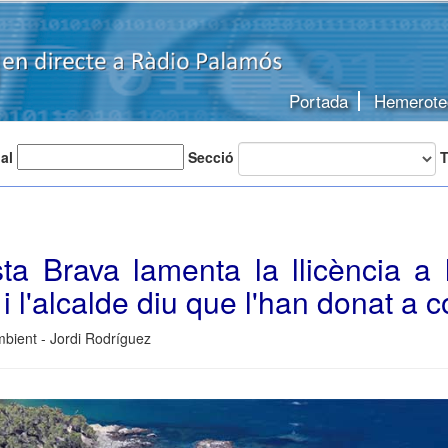
Portada
Hemerote
 al
Secció
T
a Brava lamenta la llicència a 
 i l'alcalde diu que l'han donat a 
bient - Jordi Rodríguez