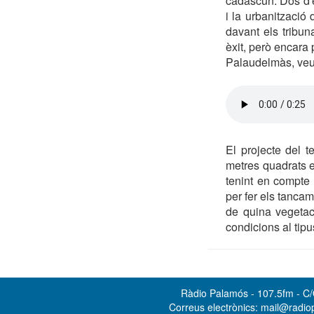
cadascun. Dos d'e
i la urbanització
davant els tribu
èxit, però encara
Palaudelmàs, veu 
El projecte del t
metres quadrats el
tenint en compte l
per fer els tancam
de quina vegetaci
condicions al tipu
Ràdio Palamós - 107.5fm - C/O
Correus electrònics: mail@radi