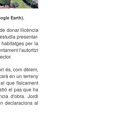
ogle Earth).
e donar llicència
 estudia presentar-
 habitatges per la
ntament l'autoritzi
ector.
Gori és, com dèiem,
carà en un terreny
 el que físicament
tió el pas que ha
cia d'obra. Jordi
n declaracions al