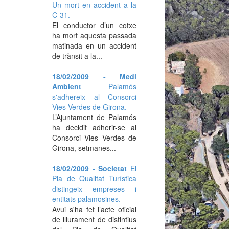
Un mort en accident a la
C-31.
El conductor d’un cotxe
ha mort aquesta passada
matinada en un accident
de trànsit a la...
18/02/2009 - Medi
Ambient
Palamós
s'adhereix al Consorci
Vies Verdes de Girona.
L’Ajuntament de Palamós
ha decidit adherir-se al
Consorci Vies Verdes de
Girona, setmanes...
18/02/2009 - Societat
El
Pla de Qualitat Turística
distingeix empreses i
entitats palamosines.
Avui s'ha fet l’acte oficial
de lliurament de distintius