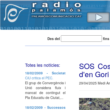
Des del
fins
SOS Cost
Totes les notícies:
d'en Gori
18/02/2009 - Societat
CiU critica el PEC.
El grup de Convergència i
29/04/2025 Medi Am
Unió considera fluix i
mancat de contingut el
Pla Educatiu de Ciutat,...
18/02/2009 - Successos