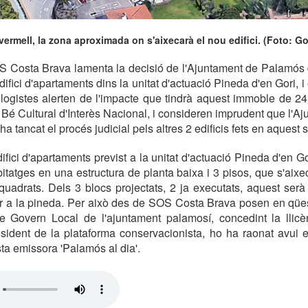
 vermell, la zona aproximada on s'aixecarà el nou edifici. (Foto: Go
S Costa Brava lamenta la decisió de l'Ajuntament de Palamós d
edifici d'apartaments dins la unitat d'actuació Pineda d'en Gori, i
ologistes alerten de l'impacte que tindrà aquest immoble de 24
 Bé Cultural d'Interès Nacional, i consideren imprudent que l'Aju
a tancat el procés judicial pels altres 2 edificis fets en aquest s
edifici d'apartaments previst a la unitat d'actuació Pineda d'en 
itatges en una estructura de planta baixa i 3 pisos, que s'aixe
uadrats. Dels 3 blocs projectats, 2 ja executats, aquest serà
 a la pineda. Per això des de SOS Costa Brava posen en qües
e Govern Local de l'ajuntament palamosí, concedint la llicèn
sident de la plataforma conservacionista, ho ha raonat avui e
a emissora 'Palamós al dia'.