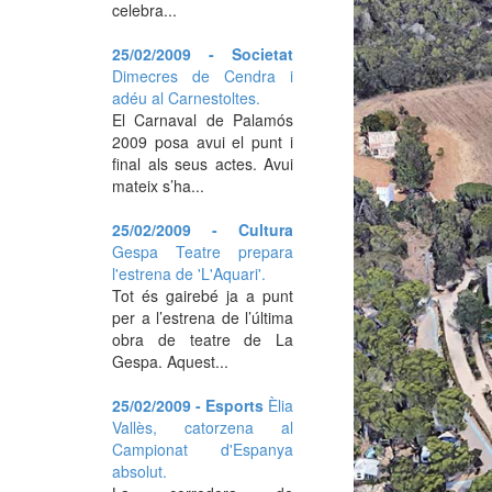
celebra...
25/02/2009 - Societat
Dimecres de Cendra i
adéu al Carnestoltes.
El Carnaval de Palamós
2009 posa avui el punt i
final als seus actes. Avui
mateix s’ha...
25/02/2009 - Cultura
Gespa Teatre prepara
l'estrena de 'L'Aquari'.
Tot és gairebé ja a punt
per a l’estrena de l’última
obra de teatre de La
Gespa. Aquest...
25/02/2009 - Esports
Èlia
Vallès, catorzena al
Campionat d'Espanya
absolut.