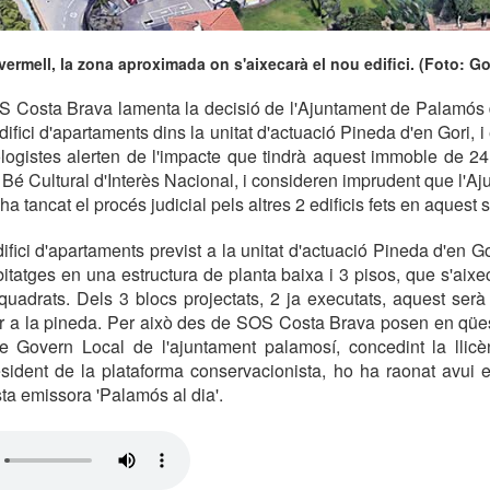
 vermell, la zona aproximada on s'aixecarà el nou edifici. (Foto: Go
S Costa Brava lamenta la decisió de l'Ajuntament de Palamós d
edifici d'apartaments dins la unitat d'actuació Pineda d'en Gori, i
ologistes alerten de l'impacte que tindrà aquest immoble de 24
 Bé Cultural d'Interès Nacional, i consideren imprudent que l'Aju
a tancat el procés judicial pels altres 2 edificis fets en aquest s
edifici d'apartaments previst a la unitat d'actuació Pineda d'en 
itatges en una estructura de planta baixa i 3 pisos, que s'aixe
uadrats. Dels 3 blocs projectats, 2 ja executats, aquest serà
 a la pineda. Per això des de SOS Costa Brava posen en qües
e Govern Local de l'ajuntament palamosí, concedint la llicèn
sident de la plataforma conservacionista, ho ha raonat avui e
a emissora 'Palamós al dia'.