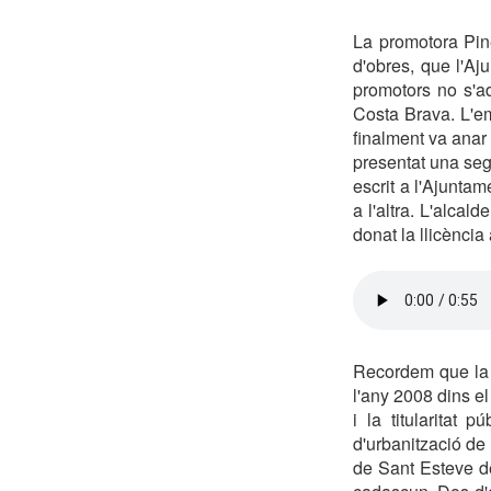
La promotora Pine
d'obres, que l'A
promotors no s'ad
Costa Brava. L'emp
finalment va anar 
presentat una seg
escrit a l'Ajuntam
a l'altra. L'alca
donat la llicència
Recordem que la U
l'any 2008 dins 
i la titularitat
d'urbanització de 
de Sant Esteve de