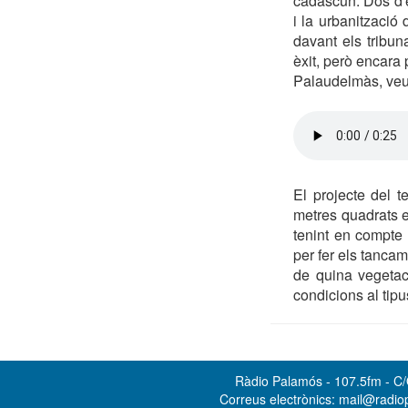
cadascun. Dos d'e
i la urbanització
davant els tribu
èxit, però encara
Palaudelmàs, veu 
El projecte del t
metres quadrats el
tenint en compte l
per fer els tancam
de quina vegetaci
condicions al tipu
Ràdio Palamós - 107.5fm - C/O
Correus electrònics: mail@radi