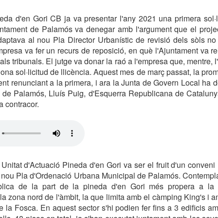
da d'en Gori CB ja va presentar l'any 2021 una primera sol·li
juntament de Palamós va denegar amb l'argument que el projec
aptava al nou Pla Director Urbanístic de revisió dels sòls no
resa va fer un recurs de reposició, en què l'Ajuntament va reite
als tribunals. El jutge va donar la raó a l'empresa que, mentre, 
ona sol·licitud de llicència. Aquest mes de març passat, la prom
ent renunciant a la primera, i ara la Junta de Govern Local ha d
lde de Palamós, Lluís Puig, d'Esquerra Republicana de Catalu
 a contracor.
nitat d'Actuació Pineda d'en Gori va ser el fruit d'un conveni 
el nou Pla d'Ordenació Urbana Municipal de Palamós. Contempla
 pública de la part de la pineda d'en Gori més propera a la 
la zona nord de l'àmbit, la que limita amb el càmping King's i a
 la Fosca. En aquest sector s'hi podien fer fins a 3 edificis 