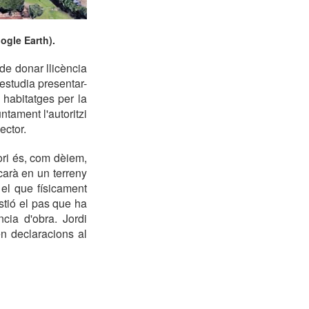
ogle Earth).
e donar llicència
 estudia presentar-
 habitatges per la
ntament l'autoritzi
ector.
Gori és, com dèiem,
carà en un terreny
 el que físicament
tió el pas que ha
cia d'obra. Jordi
n declaracions al