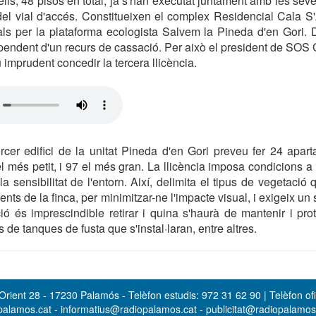
lls, 48 pisos en total, ja s'han executat juntament amb les s
 del vial d'accés. Constitueixen el complex Residencial Cala S'
nals per la plataforma ecologista Salvem la Pineda d'en Gori
 pendent d'un recurs de cassació. Per això el president de SOS 
imprudent concedir la tercera llicència.
ercer edifici de la unitat Pineda d'en Gori preveu fer 24 apar
 més petit, i 97 el més gran. La llicència imposa condicions a n
a sensibilitat de l'entorn. Així, delimita el tipus de vegetació q
ents de la finca, per minimitzar-ne l'impacte visual, i exigeix u
ó és imprescindible retirar i quina s'haurà de mantenir i pr
s de tanques de fusta que s'instal·laran, entre altres.
rient 28 - 17230 Palamós - Telèfon estudis: 972 31 62 90 | Telèfon ofi
opalamos.cat - informatius@radiopalamos.cat - publicitat@radiopalamo