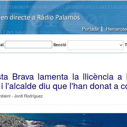
Portada
Hemerote
 al
Secció
T
a Brava lamenta la llicència a 
 i l'alcalde diu que l'han donat a 
bient - Jordi Rodríguez