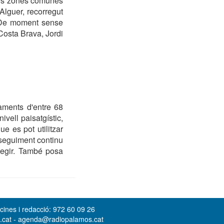
eves zones comunes
Alguer, recorregut
. De moment sense
Costa Brava, Jordi
taments d'entre 68
ivell paisatgístic,
ue es pot utilitzar
n seguiment continu
otegir. També posa
cines i redacció: 972 60 09 26
s.cat - agenda@radiopalamos.cat