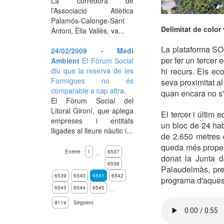
La corredora de
l’Associació Atlètica
Palamós-Calonge-Sant
Delimitat de color
Antoni, Èlia Vallès, va...
La plataforma SO
24/02/2009 - Medi
per fer un tercer 
Ambient
El Fòrum Social
diu que la reserva de les
hi recurs. Els ec
Formigues no és
seva proximitat al
comparable a cap altra.
quan encara no s'h
El Fòrum Social del
Litoral Gironí, que aplega
El tercer i últim 
empreses i entitats
un bloc de 24 hab
lligades al lleure nàutic i...
de 2.650 metres q
queda més proper
Enrere
1
6537
…
donat la Junta d
6538
Palaudelmàs, pre
6539
6540
6541
6542
programa d'aquest
6543
6544
6545
…
9114
Següent