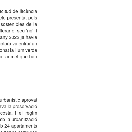
citud de llicència
te presentat pels
 sostenibles de la
rar el seu 'no', i
l'any 2022 ja havia
otora va entrar un
onat la llum verda
nya, admet que han
urbanístic aprovat
va la preservació
costa, i el règim
mb la urbanització
amb 24 apartaments