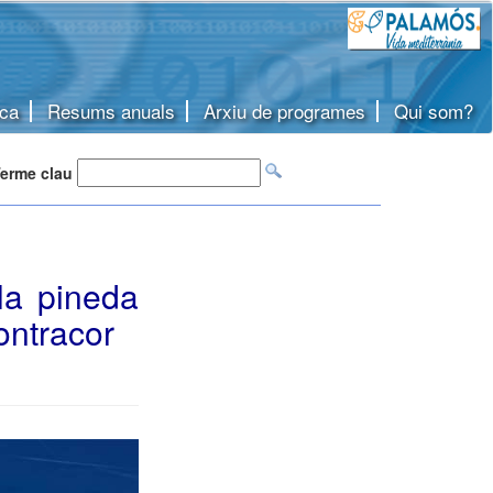
ca
Resums anuals
Arxiu de programes
Qui som?
erme clau
la pineda
contracor